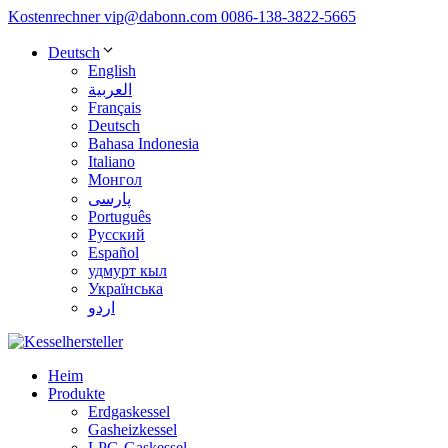
Kostenrechner
vip@dabonn.com
0086-138-3822-5665
Deutsch
English
العربية
Français
Deutsch
Bahasa Indonesia
Italiano
Монгол
پارسی
Português
Русский
Español
удмурт кыл
Українська
اردو
Heim
Produkte
Erdgaskessel
Gasheizkessel
LPG-Gaskessel