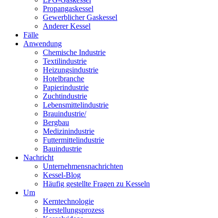
Propangaskessel
Gewerblicher Gaskessel
Anderer Kessel
Fälle
Anwendung
Chemische Industrie
Textilindustrie
Heizungsindustrie
Hotelbranche
Papierindustrie
Zuchtindustrie
Lebensmittelindustrie
Brauindustrie/
Bergbau
Medizinindustrie
Futtermittelindustrie
Bauindustrie
Nachricht
Unternehmensnachrichten
Kessel-Blog
Häufig gestellte Fragen zu Kesseln
Um
Kerntechnologie
Herstellungsprozess