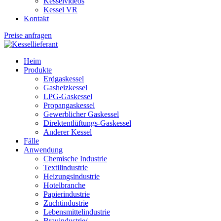
Kesselvideos
Kessel VR
Kontakt
Preise anfragen
Heim
Produkte
Erdgaskessel
Gasheizkessel
LPG-Gaskessel
Propangaskessel
Gewerblicher Gaskessel
Direktentlüftungs-Gaskessel
Anderer Kessel
Fälle
Anwendung
Chemische Industrie
Textilindustrie
Heizungsindustrie
Hotelbranche
Papierindustrie
Zuchtindustrie
Lebensmittelindustrie
Brauindustrie/