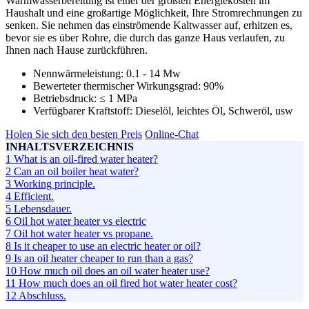
Warmwasserbereitung ist einer der größten Energiekosten im
Haushalt und eine großartige Möglichkeit, Ihre Stromrechnungen zu
senken. Sie nehmen das einströmende Kaltwasser auf, erhitzen es,
bevor sie es über Rohre, die durch das ganze Haus verlaufen, zu
Ihnen nach Hause zurückführen.
Nennwärmeleistung:
0.1 - 14 Mw
Bewerteter thermischer Wirkungsgrad:
90%
Betriebsdruck:
≤ 1 MPa
Verfügbarer Kraftstoff:
Dieselöl, leichtes Öl, Schweröl, usw
Holen Sie sich den besten Preis
Online-Chat
INHALTSVERZEICHNIS
1
What is an oil-fired water heater
?
2
Can an oil boiler heat water
?
3
Working principle
.
4
Efficient
.
5
Lebensdauer.
6
Oil hot water heater vs electric
7
Oil hot water heater vs propane
.
8
Is it cheaper to use an electric heater or oil
?
9
Is an oil heater cheaper to run than a gas
?
10
How much oil does an oil water heater use
?
11
How much does an oil fired hot water heater cost
?
12
Abschluss.