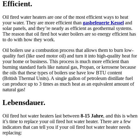
Efficient
.
Oil fired water heaters are one of the most efficient ways to heat
your water
.
They are more efficient than
gasbefeuerte Kessel
and
solar panels
,
and they’re nearly as efficient as geothermal systems
.
The reason that oil fired hot water boilers are so energy efficient has
to do with how they work
.
Oil boilers use a combustion process that allows them to burn low-
quality fuel
(
like used motor oil
)
and turn it into high-quality heat for
your home or business
.
This process is much more efficient than
burning standard fuels like natural gas
, Propan,
or kerosene because
the oils that these types of boilers use have low BTU content
(
British Thermal Units
).
A single gallon of petroleum distillate fuel
can produce up to
3
times as much heat as an equivalent amount of
natural gas
!
Lebensdauer.
Oil fired hot water heaters last between
8-15 Jahre
,
and this is when
it’s time to replace your oil fired hot water heater
.
There are a few
indicators that can tell you if your oil fired hot water heater needs
replacing
: