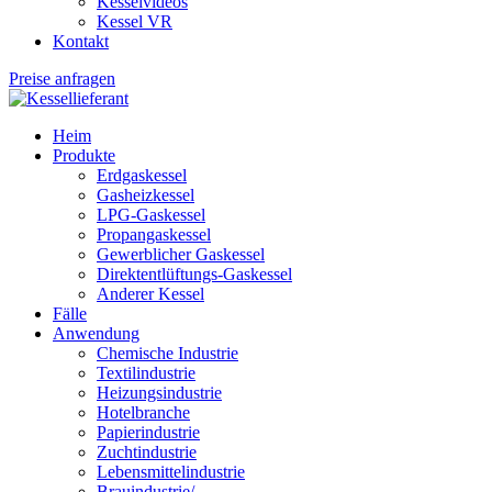
Kesselvideos
Kessel VR
Kontakt
Preise anfragen
Heim
Produkte
Erdgaskessel
Gasheizkessel
LPG-Gaskessel
Propangaskessel
Gewerblicher Gaskessel
Direktentlüftungs-Gaskessel
Anderer Kessel
Fälle
Anwendung
Chemische Industrie
Textilindustrie
Heizungsindustrie
Hotelbranche
Papierindustrie
Zuchtindustrie
Lebensmittelindustrie
Brauindustrie/