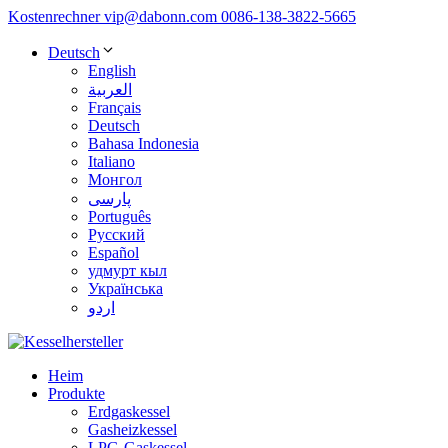
Kostenrechner
vip@dabonn.com
0086-138-3822-5665
Deutsch
English
العربية
Français
Deutsch
Bahasa Indonesia
Italiano
Монгол
پارسی
Português
Русский
Español
удмурт кыл
Українська
اردو
Heim
Produkte
Erdgaskessel
Gasheizkessel
LPG-Gaskessel