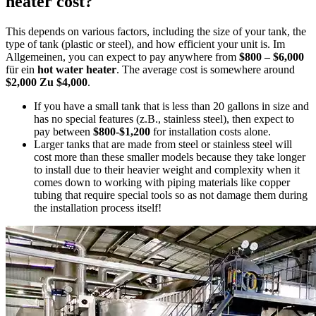
heater cost
?
This depends on various factors
,
including the size of your tank
,
the
type of tank
(
plastic or steel
),
and how efficient your unit is
. Im
Allgemeinen,
you can expect to pay anywhere from
$800 – $6,000
für ein
hot water heater
.
The average cost is somewhere around
$2,000 Zu $4,000
.
If you have a small tank that is less than
20
gallons in size and
has no special features
(z.B.,
stainless steel
),
then expect to
pay between
$800-$1,200
for installation costs alone
.
Larger tanks that are made from steel or stainless steel will
cost more than these smaller models because they take longer
to install due to their heavier weight and complexity when it
comes down to working with piping materials like copper
tubing that require special tools so as not damage them during
the installation process itself
!