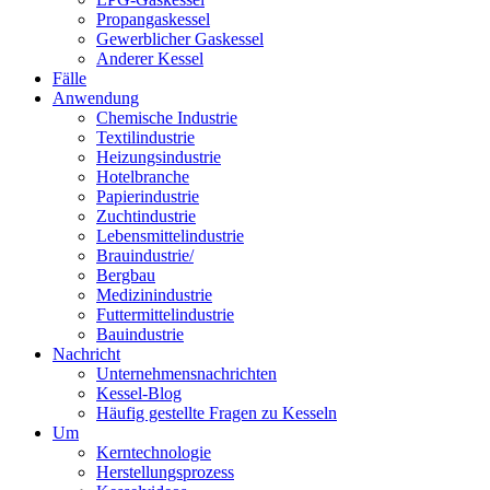
Propangaskessel
Gewerblicher Gaskessel
Anderer Kessel
Fälle
Anwendung
Chemische Industrie
Textilindustrie
Heizungsindustrie
Hotelbranche
Papierindustrie
Zuchtindustrie
Lebensmittelindustrie
Brauindustrie/
Bergbau
Medizinindustrie
Futtermittelindustrie
Bauindustrie
Nachricht
Unternehmensnachrichten
Kessel-Blog
Häufig gestellte Fragen zu Kesseln
Um
Kerntechnologie
Herstellungsprozess