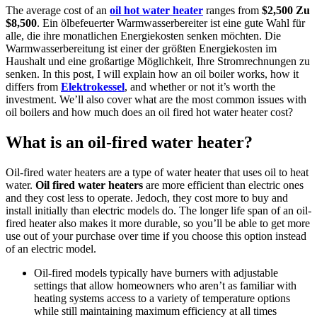
The average cost of an
oil hot water heater
ranges from
$2,500 Zu
$8,500
. Ein ölbefeuerter Warmwasserbereiter ist eine gute Wahl für
alle, die ihre monatlichen Energiekosten senken möchten. Die
Warmwasserbereitung ist einer der größten Energiekosten im
Haushalt und eine großartige Möglichkeit, Ihre Stromrechnungen zu
senken.
In this post
,
I will explain how an oil boiler works
,
how it
differs from
Elektrokessel
,
and whether or not it’s worth the
investment
.
We’ll also cover what are the most common issues with
oil boilers and how much does an oil fired hot water heater cost
?
What is an oil-fired water heater
?
Oil-fired water heaters are a type of water heater that uses oil to heat
water
.
Oil fired water heaters
are more efficient than electric ones
and they cost less to operate
. Jedoch,
they cost more to buy and
install initially than electric models do
.
The longer life span of an oil-
fired heater also makes it more durable
,
so you’ll be able to get more
use out of your purchase over time if you choose this option instead
of an electric model
.
Oil-fired models typically have burners with adjustable
settings that allow homeowners who aren’t as familiar with
heating systems access to a variety of temperature options
while still maintaining maximum efficiency at all times