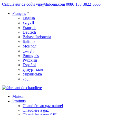
Calculateur de coûts
vip@dabonn.com
0086-138-3822-5665
Français
English
العربية
Français
Deutsch
Bahasa Indonesia
Italiano
Монгол
پارسی
Português
Русский
Español
удмурт кыл
Українська
اردو
Maison
Produits
Chaudière au gaz naturel
Chaudière à gaz
Chaudière à gaz GPL