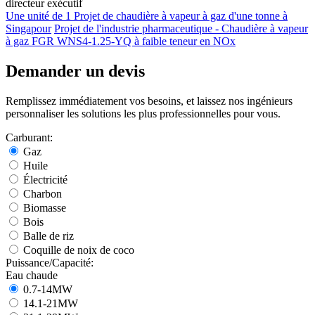
directeur exécutif
Une unité de 1 Projet de chaudière à vapeur à gaz d'une tonne à
Singapour
Projet de l'industrie pharmaceutique - Chaudière à vapeur
à gaz FGR WNS4-1.25-YQ à faible teneur en NOx
Demander un devis
Remplissez immédiatement vos besoins, et laissez nos ingénieurs
personnaliser les solutions les plus professionnelles pour vous.
Carburant:
Gaz
Huile
Électricité
Charbon
Biomasse
Bois
Balle de riz
Coquille de noix de coco
Puissance/Capacité:
Eau chaude
0.7-14MW
14.1-21MW