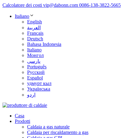
Calcolatore dei costi
vip@dabonn.com
0086-138-3822-5665
Italiano
English
العربية
Français
Deutsch
Bahasa Indonesia
Italiano
Монгол
پارسی
Português
Русский
Español
удмурт кыл
Українська
اردو
Casa
Prodotti
Caldaia a gas naturale
Caldaia per riscaldamento a gas
Caldaia a gas GPL