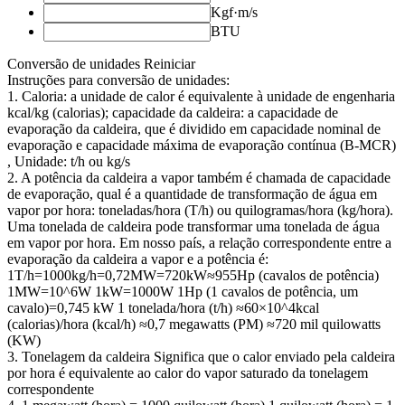
Kgf·m/s
BTU
Conversão de unidades
Reiniciar
Instruções para conversão de unidades:
1. Caloria: a unidade de calor é equivalente à unidade de engenharia
kcal/kg (calorias); capacidade da caldeira: a capacidade de
evaporação da caldeira, que é dividido em capacidade nominal de
evaporação e capacidade máxima de evaporação contínua (B-MCR)
, Unidade: t/h ou kg/s
2. A potência da caldeira a vapor também é chamada de capacidade
de evaporação, qual é a quantidade de transformação de água em
vapor por hora: toneladas/hora (T/h) ou quilogramas/hora (kg/hora).
Uma tonelada de caldeira pode transformar uma tonelada de água
em vapor por hora. Em nosso país, a relação correspondente entre a
evaporação da caldeira a vapor e a potência é:
1T/h=1000kg/h=0,72MW=720kW≈955Hp (cavalos de potência)
1MW=10^6W 1kW=1000W 1Hp (1 cavalos de potência, um
cavalo)=0,745 kW 1 tonelada/hora (t/h) ≈60×10^4kcal
(calorias)/hora (kcal/h) ≈0,7 megawatts (PM) ≈720 mil quilowatts
(KW)
3. Tonelagem da caldeira Significa que o calor enviado pela caldeira
por hora é equivalente ao calor do vapor saturado da tonelagem
correspondente