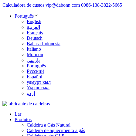
Calculadora de custos
vip@dabonn.com
0086-138-3822-5665
Português
English
العربية
Français
Deutsch
Bahasa Indonesia
Italiano
Монгол
پارسی
Português
Русский
Español
удмурт кыл
Українська
اردو
Lar
Produtos
Caldeira a Gás Natural
Caldeira de aquecimento a gás
Caldeira a gás GLP