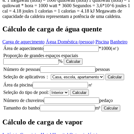
4. 1 megawatt (hora) = 1000 quilowatt (hora) 1 quilowatt (hora) = 1
quilowatt * hora = 1000 watt * 3600 Segundos = 3,6*10^6 joules 1
cal = 4.18 joules 1 calorias = 1 calorias = 4.18 kJ Megawatts de
capacidade da caldeira representam a potência de uma caldeira.
Cálculo de carga de água quente
Carga de aquecimento
Água Doméstica (pessoa)
Piscina
Banheiro
Área de aquecimento
*1000(㎡)
Proporção de grandes espaços espaciais
%
Calcular
Número de pessoas
pessoas
Seleção de aplicativos：
Calcular
Área da piscina
㎡
Seleção do tipo de pool:
Calcular
Número de chuveiros
pedaço
Tamanho do banho
m³
Calcular
Cálculo de carga de vapor