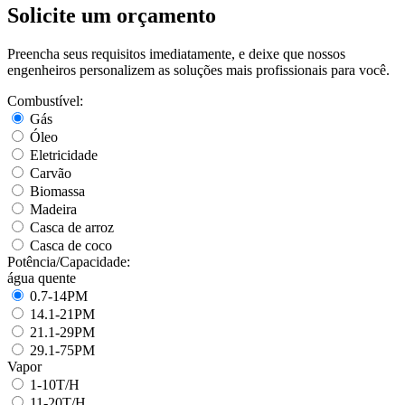
Solicite um orçamento
Preencha seus requisitos imediatamente, e deixe que nossos
engenheiros personalizem as soluções mais profissionais para você.
Combustível:
Gás
Óleo
Eletricidade
Carvão
Biomassa
Madeira
Casca de arroz
Casca de coco
Potência/Capacidade:
água quente
0.7-14PM
14.1-21PM
21.1-29PM
29.1-75PM
Vapor
1-10T/H
11-20T/H