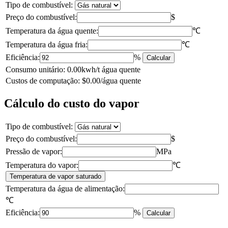
Tipo de combustível:
Preço do combustível:
$
Temperatura da água quente:
℃
Temperatura da água fria:
℃
Eficiência:
%
Calcular
Consumo unitário: 0.00kwh/t água quente
Custos de computação: $0.00/água quente
Cálculo do custo do vapor
Tipo de combustível:
Preço do combustível:
$
Pressão de vapor:
MPa
Temperatura do vapor:
℃
Temperatura de vapor saturado
Temperatura da água de alimentação:
℃
Eficiência:
%
Calcular