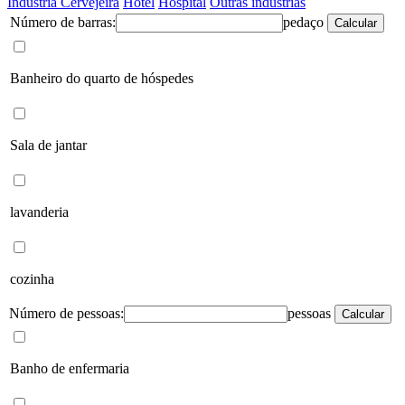
Indústria Cervejeira
Hotel
Hospital
Outras indústrias
Número de barras:
pedaço
Calcular
Banheiro do quarto de hóspedes
Sala de jantar
lavanderia
cozinha
Número de pessoas:
pessoas
Calcular
Banho de enfermaria