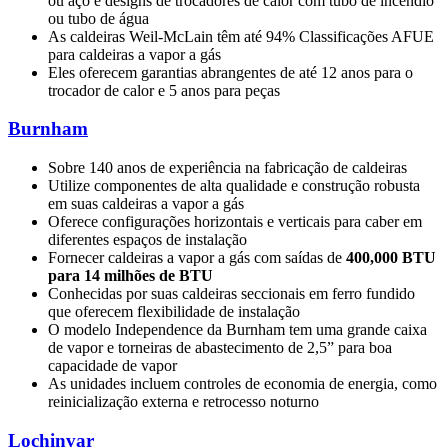
ou aço e designs de trocadores de calor com tubo de incêndio
ou tubo de água
As caldeiras Weil-McLain têm até 94% Classificações AFUE
para caldeiras a vapor a gás
Eles oferecem garantias abrangentes de até 12 anos para o
trocador de calor e 5 anos para peças
Burnham
Sobre 140 anos de experiência na fabricação de caldeiras
Utilize componentes de alta qualidade e construção robusta
em suas caldeiras a vapor a gás
Oferece configurações horizontais e verticais para caber em
diferentes espaços de instalação
Fornecer caldeiras a vapor a gás com saídas de
400,000 BTU
para 14 milhões de BTU
Conhecidas por suas caldeiras seccionais em ferro fundido
que oferecem flexibilidade de instalação
O modelo Independence da Burnham tem uma grande caixa
de vapor e torneiras de abastecimento de 2,5” para boa
capacidade de vapor
As unidades incluem controles de economia de energia, como
reinicialização externa e retrocesso noturno
Lochinvar