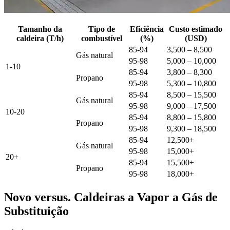
Tamanho da
Tipo de
Eficiência
Custo estimado
caldeira (T/h)
combustível
(%)
(USD)
85-94
3,500 – 8,500
Gás natural
95-98
5,000 – 10,000
1-10
85-94
3,800 – 8,300
Propano
95-98
5,300 – 10,800
85-94
8,500 – 15,500
Gás natural
95-98
9,000 – 17,500
10-20
85-94
8,800 – 15,800
Propano
95-98
9,300 – 18,500
85-94
12,500+
Gás natural
95-98
15,000+
20+
85-94
15,500+
Propano
95-98
18,000+
Novo versus. Caldeiras a Vapor a Gás de
Substituição