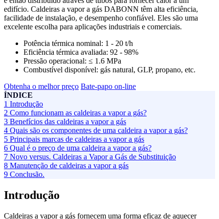
é então distribuído através de tubos para fornecer calor a um
edifício. Caldeiras a vapor a gás DABONN têm alta eficiência,
facilidade de instalação, e desempenho confiável. Eles são uma
excelente escolha para aplicações industriais e comerciais.
Potência térmica nominal:
1 - 20 t/h
Eficiência térmica avaliada:
92 - 98%
Pressão operacional:
≤ 1.6 MPa
Combustível disponível:
gás natural, GLP, propano, etc.
Obtenha o melhor preço
Bate-papo on-line
ÍNDICE
1
Introdução
2
Como funcionam as caldeiras a vapor a gás?
3
Benefícios das caldeiras a vapor a gás
4
Quais são os componentes de uma caldeira a vapor a gás?
5
Principais marcas de caldeiras a vapor a gás
6
Qual é o preço de uma caldeira a vapor a gás?
7
Novo versus. Caldeiras a Vapor a Gás de Substituição
8
Manutenção de caldeiras a vapor a gás
9
Conclusão.
Introdução
Caldeiras a vapor a gás fornecem uma forma eficaz de aquecer