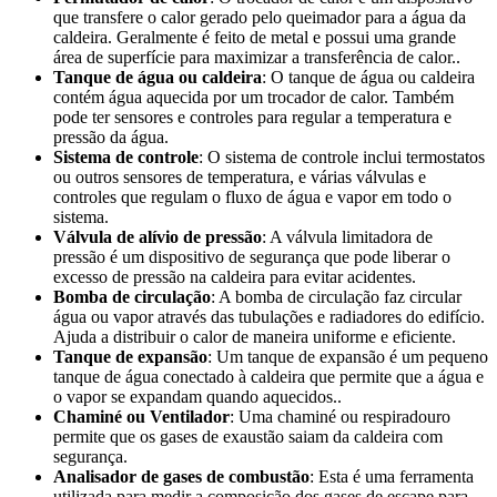
que transfere o calor gerado pelo queimador para a água da
caldeira. Geralmente é feito de metal e possui uma grande
área de superfície para maximizar a transferência de calor..
Tanque de água ou caldeira
: O tanque de água ou caldeira
contém água aquecida por um trocador de calor. Também
pode ter sensores e controles para regular a temperatura e
pressão da água.
Sistema de controle
: O sistema de controle inclui termostatos
ou outros sensores de temperatura, e várias válvulas e
controles que regulam o fluxo de água e vapor em todo o
sistema.
Válvula de alívio de pressão
: A válvula limitadora de
pressão é um dispositivo de segurança que pode liberar o
excesso de pressão na caldeira para evitar acidentes.
Bomba de circulação
: A bomba de circulação faz circular
água ou vapor através das tubulações e radiadores do edifício.
Ajuda a distribuir o calor de maneira uniforme e eficiente.
Tanque de expansão
: Um tanque de expansão é um pequeno
tanque de água conectado à caldeira que permite que a água e
o vapor se expandam quando aquecidos..
Chaminé ou Ventilador
: Uma chaminé ou respiradouro
permite que os gases de exaustão saiam da caldeira com
segurança.
Analisador de gases de combustão
: Esta é uma ferramenta
utilizada para medir a composição dos gases de escape para