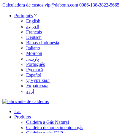
Calculadora de custos
vip@dabonn.com
0086-138-3822-5665
Português
English
العربية
Français
Deutsch
Bahasa Indonesia
Italiano
Монгол
پارسی
Português
Русский
Español
удмурт кыл
Українська
اردو
Lar
Produtos
Caldeira a Gás Natural
Caldeira de aquecimento a gás
Caldeira a gás GLP