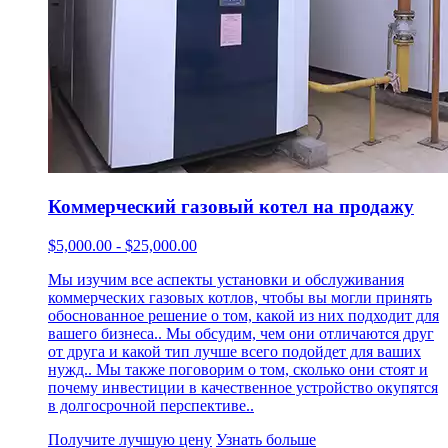
Коммерческий газовый котел на продажу
$5,000.00 - $25,000.00
Мы изучим все аспекты установки и обслуживания
коммерческих газовых котлов, чтобы вы могли принять
обоснованное решение о том, какой из них подходит для
вашего бизнеса.. Мы обсудим, чем они отличаются друг
от друга и какой тип лучше всего подойдет для ваших
нужд.. Мы также поговорим о том, сколько они стоят и
почему инвестиции в качественное устройство окупятся
в долгосрочной перспективе..
Получите лучшую цену
Узнать больше