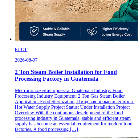
БЛОГ
2026-08-07
2
Ton Steam Boiler Installation for Food
Processing Factory in Guatemala
Местоположение проекта:
Guatemala Industry
:
Food
Processing Industry Equipment
: 2
Ton Gas Steam Boiler
Application
:
Food Sterilization
, Пищевая промышленность,
Hot Water Supply Project Status
:
Under Installation Project
Overview With the continuous development of the food
processing industry in Guatemala
,
stable and efficient steam
supply has become an essential requirement for modern food
factories
.
A food processing
[…]