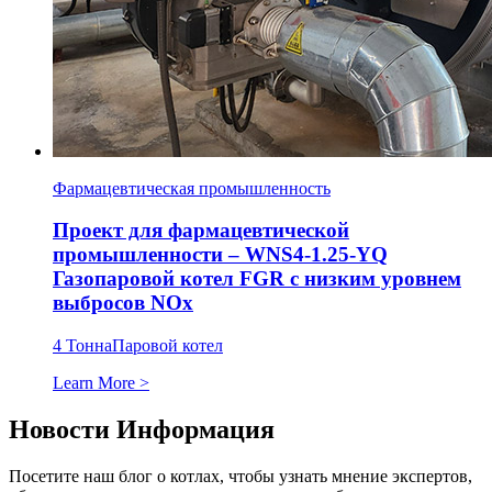
Фармацевтическая промышленность
Проект для фармацевтической
промышленности – WNS4-1.25-YQ
Газопаровой котел FGR с низким уровнем
выбросов NOx
4 Тонна
Паровой котел
Learn More >
Новости Информация
Посетите наш блог о котлах, чтобы узнать мнение экспертов,