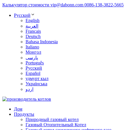
Калькулятор стоимости
vip@dabonn.com
0086-138-3822-5665
Русский
English
العربية
Français
Deutsch
Bahasa Indonesia
Italiano
Монгол
پارسی
Português
Русский
Español
удмурт кыл
Українська
اردو
Дом
Продукты
Природный газовый котел
Газовый Отопительный Котел
Газовый котел сжиженного нефтяного газа