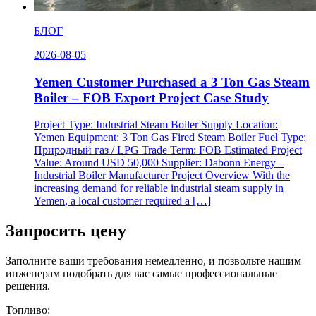
БЛОГ
2026-08-05
Yemen Customer Purchased a
3
Ton Gas Steam
Boiler – FOB Export Project Case Study
Project Type
:
Industrial Steam Boiler Supply Location
:
Yemen Equipment
: 3
Ton Gas Fired Steam Boiler Fuel Type
:
Природный газ /
LPG Trade Term
:
FOB Estimated Project
Value
:
Around USD
50,000
Supplier
:
Dabonn Energy –
Industrial Boiler Manufacturer Project Overview With the
increasing demand for reliable industrial steam supply in
Yemen
,
a local customer required a
[…]
Запросить цену
Заполните ваши требования немедленно, и позвольте нашим
инженерам подобрать для вас самые профессиональные
решения.
Топливо: