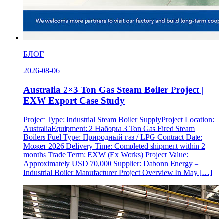
БЛОГ
2026-08-06
Australia 2×3 Ton Gas Steam Boiler Project
|
EXW Export Case Study
Project Type
:
Industrial Steam Boiler SupplyProject Location
:
AustraliaEquipment
: 2 Наборы 3
Ton Gas Fired Steam
Boilers Fuel Type
: Природный газ /
LPG Contract Date
:
Может 2026
Delivery Time
:
Completed shipment within
2
months Trade Term
:
EXW
(
Ex Works
)
Project Value
:
Approximately USD
70,000
Supplier
:
Dabonn Energy –
Industrial Boiler Manufacturer Project Overview In May
[…]