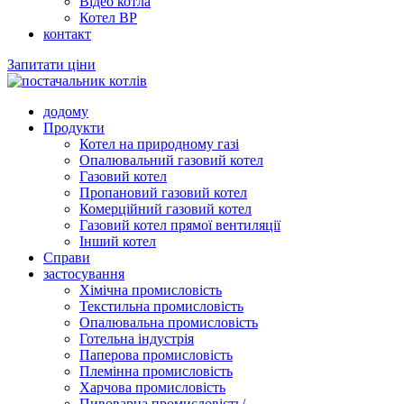
Відео котла
Котел ВР
контакт
Запитати ціни
додому
Продукти
Котел на природному газі
Опалювальний газовий котел
Газовий котел
Пропановий газовий котел
Комерційний газовий котел
Газовий котел прямої вентиляції
Інший котел
Справи
застосування
Хімічна промисловість
Текстильна промисловість
Опалювальна промисловість
Готельна індустрія
Паперова промисловість
Племінна промисловість
Харчова промисловість
Пивоварна промисловість/