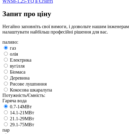
WNS8-1.25-YQ в Єгипті
Запит про ціну
Негайно заповніть свої вимоги, і дозвольте нашим інженерам
налаштувати найбільш професійні рішення для вас.
паливо:
газ
олія
Електрика
вугілля
Біомаса
Деревина
Рисове лушпиння
Кокосова шкаралупа
Потужність/Ємність:
Гаряча вода
0.7-14МВт
14.1-21МВт
21.1-29МВт
29.1-75МВт
пар