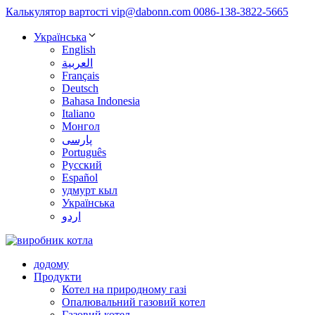
Калькулятор вартості
vip@dabonn.com
0086-138-3822-5665
Українська
English
العربية
Français
Deutsch
Bahasa Indonesia
Italiano
Монгол
پارسی
Português
Русский
Español
удмурт кыл
Українська
اردو
додому
Продукти
Котел на природному газі
Опалювальний газовий котел
Газовий котел