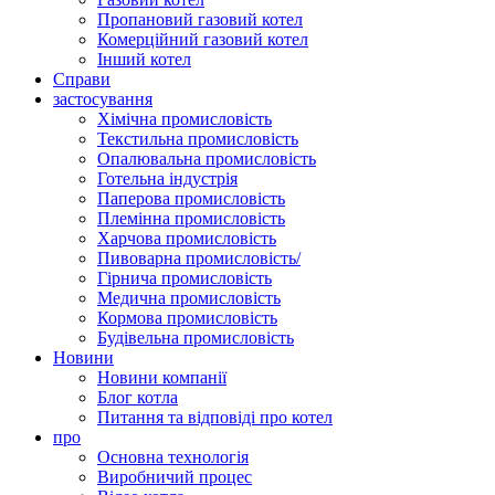
Пропановий газовий котел
Комерційний газовий котел
Інший котел
Справи
застосування
Хімічна промисловість
Текстильна промисловість
Опалювальна промисловість
Готельна індустрія
Паперова промисловість
Племінна промисловість
Харчова промисловість
Пивоварна промисловість/
Гірнича промисловість
Медична промисловість
Кормова промисловість
Будівельна промисловість
Новини
Новини компанії
Блог котла
Питання та відповіді про котел
про
Основна технологія
Виробничий процес