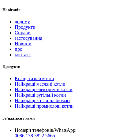
Навігація
додому
Продукти
Справи
застосування
Новини
про
контакт
Продукти
Кращі газові котли
Найкращі масляні котли
Найкращі електричні котли
Найкращі вугільні котли
Найкращі котли на біомасі
Найкращі промислові котли
Зв'яжіться з нами
Номери телефонів/WhatsApp:
0086 138 3822 5665