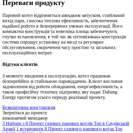
Переваги продукту
Паровий котел відрізняється швидким запуском, стабільний
вихід пари, і висока теплова ефективність, забезпечення
надійної роботи в безперервних умовах експлуатації. Його
компактна конструкція та невелика площа забезпечують
гнучке встановлення, в той час як оптимізована конструкція
системи спрощує установку на місці та регулярне
обслуговування, скорочення часу простою та загальних
експлуатаційних витрат.
Відгуки клієнтів
З моменту введення в експлуатацію, котел працював
безперебійно зі стабільною паровіддачею. Клієнт висловив
задоволення від роботи обладнання, енергоефективність, а
також професійну технічну підтримку, яку надає Dabang
Energy протягом усього періоду реалізації проекту.
Безкоштовна консультація
Зверніться до проекту
виконавчий менеджер
3 Набори з 8 Проект газових парових котлів Ton в Саудівській
Аравії
1 встановити 8 Проект газового парового котла Ton