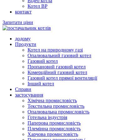
Відео котла
Котел ВР
контакт
Запитати ціни
додому
Продукти
Котел на природному газі
Опалювальний газовий котел
Газовий котел
Пропановий газовий котел
Комерційний газовий котел
Газовий котел прямої вентиляції
Інший котел
Справи
застосування
Хімічна промисловість
Текстильна промисловість
Опалювальна промисловість
Готельна індустрія
Паперова промисловість
Племінна промисловість
Харчова промисловість
Пивоварна промисловість/