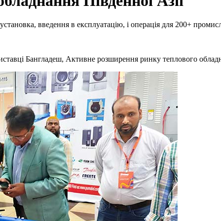
бладнання Південної Азії
становка, введення в експлуатацію, і операція для 200+ промисл
иставці Бангладеш, Активне розширення ринку теплового обладн