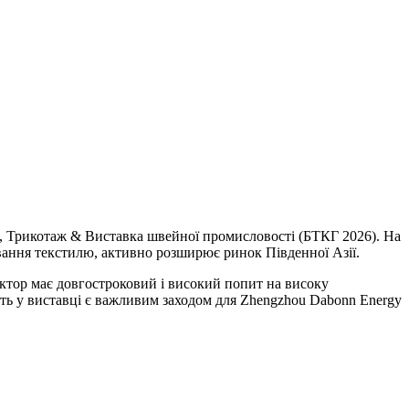
ile, Трикотаж & Виставка швейної промисловості (БТКГ 2026). На
вання текстилю, активно розширює ринок Південної Азії.
ектор має довгостроковий і високий попит на високу
сть у виставці є важливим заходом для Zhengzhou Dabonn Energy