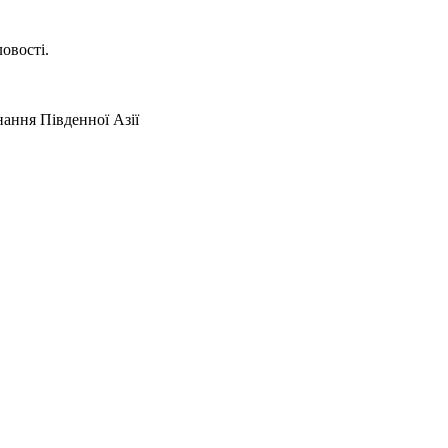
овості.
ання Південної Азії