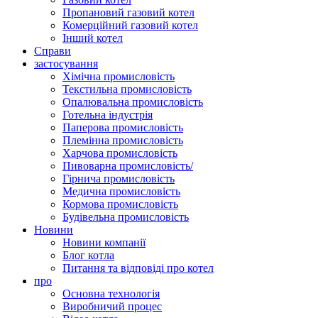
Пропановий газовий котел
Комерційний газовий котел
Інший котел
Справи
застосування
Хімічна промисловість
Текстильна промисловість
Опалювальна промисловість
Готельна індустрія
Паперова промисловість
Племінна промисловість
Харчова промисловість
Пивоварна промисловість/
Гірнича промисловість
Медична промисловість
Кормова промисловість
Будівельна промисловість
Новини
Новини компанії
Блог котла
Питання та відповіді про котел
про
Основна технологія
Виробничий процес