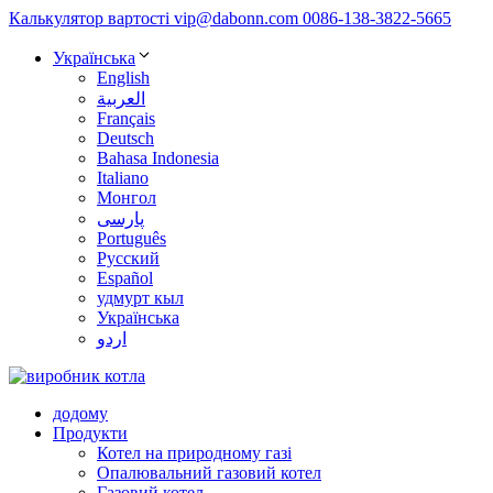
Калькулятор вартості
vip@dabonn.com
0086-138-3822-5665
Українська
English
العربية
Français
Deutsch
Bahasa Indonesia
Italiano
Монгол
پارسی
Português
Русский
Español
удмурт кыл
Українська
اردو
додому
Продукти
Котел на природному газі
Опалювальний газовий котел
Газовий котел