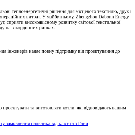
льові теплоенергетичні рішення для місцевого текстилю, друк і
операційних витрат. У майбутньому, Zhengzhou Dabonn Energy
г, сприяти високоякісному розвитку світової текстильної
ду на закордонних ринках.
нда інженерів надає повну підтримку від проектування до
мо проектувати та виготовляти котли, які відповідають вашим
ту замовлення пальника від клієнта з Гани