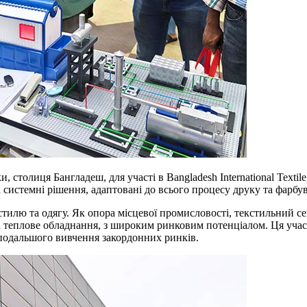
 столиця Бангладеш, для участі в Bangladesh International Text
системні рішення, адаптовані до всього процесу друку та фарбу
тилю та одягу. Як опора місцевої промисловості, текстильний с
 та теплове обладнання, з широким ринковим потенціалом. Ця уча
а подальшого вивчення закордонних ринків.