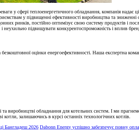
еваги у сфері теплоенергетичного обладнання, компанія надає ці
приємствам у підвищенні ефективності виробництва та зниженні 
нних ринків, постійно оптимізує свою систему продуктів і послу
ї, і неухильно підвищувати конкурентоспроможність і вплив брен
а безкоштовної оцінки енергоефективності. Наша експертна кома
ці та виробництві обладнання для котельних систем. І ми прагне
ві котли, залишаючись в курсі останніх технологічних котлів.
ці Бангладеш 2026
Dabonn Energy успішно забезпечує повну опла