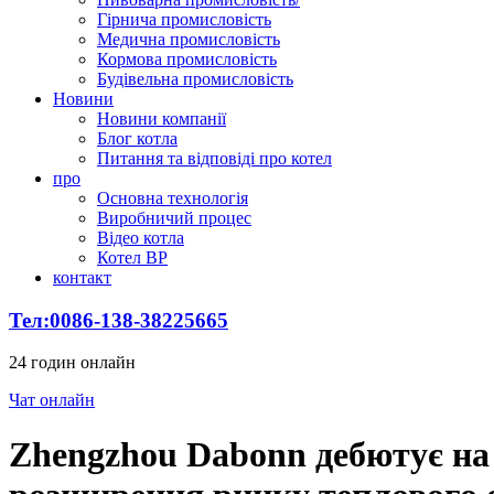
Гірнича промисловість
Медична промисловість
Кормова промисловість
Будівельна промисловість
Новини
Новини компанії
Блог котла
Питання та відповіді про котел
про
Основна технологія
Виробничий процес
Відео котла
Котел ВР
контакт
Тел:0086-138-38225665
24 годин онлайн
Чат онлайн
Zhengzhou Dabonn дебютує на