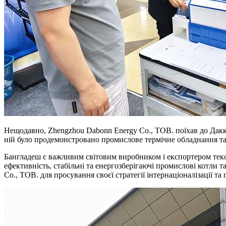
Нещодавно, Zhengzhou Dabonn Energy Co., ТОВ. поїхав до Дакки,
ній було продемонстровано промислове термічне обладнання та 
Бангладеш є важливим світовим виробником і експортером текс
ефективність, стабільні та енергозберігаючі промислові котли
Co., ТОВ. для просування своєї стратегії інтернаціоналізації т