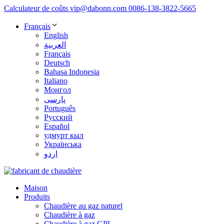
Calculateur de coûts
vip@dabonn.com
0086-138-3822-5665
Français
English
العربية
Français
Deutsch
Bahasa Indonesia
Italiano
Монгол
پارسی
Português
Русский
Español
удмурт кыл
Українська
اردو
Maison
Produits
Chaudière au gaz naturel
Chaudière à gaz
Chaudière à gaz GPL