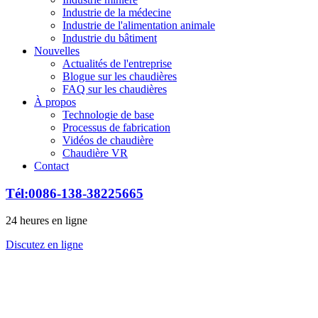
Industrie de la médecine
Industrie de l'alimentation animale
Industrie du bâtiment
Nouvelles
Actualités de l'entreprise
Blogue sur les chaudières
FAQ sur les chaudières
À propos
Technologie de base
Processus de fabrication
Vidéos de chaudière
Chaudière VR
Contact
Tél:0086-138-38225665
24 heures en ligne
Discutez en ligne