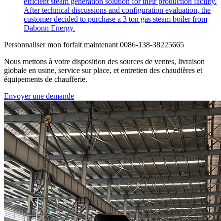
efficient steam generation solution for their production facility
.
After technical discussions and configuration evaluation
,
the
customer decided to purchase a
3
ton gas steam boiler from
Dabonn Energy
.
Personnaliser mon forfait maintenant
0086-138-38225665
Nous mettons à votre disposition des sources de ventes, livraison
globale en usine, service sur place, et entretien des chaudières et
équipements de chaufferie.
Envoyer une demande