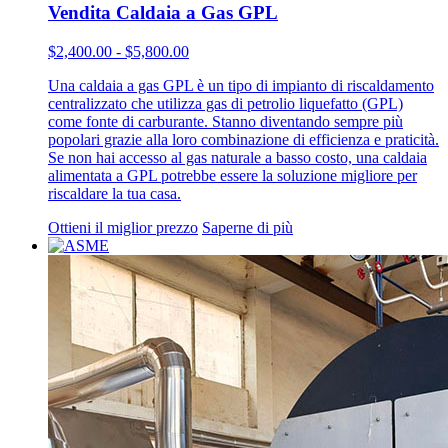
Vendita Caldaia a Gas GPL
$2,400.00 - $5,800.00
Una caldaia a gas GPL è un tipo di impianto di riscaldamento
centralizzato che utilizza gas di petrolio liquefatto (GPL)
come fonte di carburante. Stanno diventando sempre più
popolari grazie alla loro combinazione di efficienza e praticità.
Se non hai accesso al gas naturale a basso costo, una caldaia
alimentata a GPL potrebbe essere la soluzione migliore per
riscaldare la tua casa.
Ottieni il miglior prezzo
Saperne di più