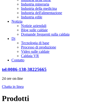
Industria mineraria
Industria della medicina
Industria dell'alimentazione
Industria edile
Notizia
Notizie aziendali
Blog sulle caldaie
Domande frequenti sulla caldaia
Di
Tecnologia di base
Processo di produzione
Video sulle caldaie
Caldaia VR
Contatto
tel:0086-138-38225665
24 ore on-line
Chatta in linea
Prodotti