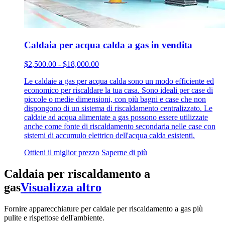
Caldaia per acqua calda a gas in vendita
$2,500.00 - $18,000.00
Le caldaie a gas per acqua calda sono un modo efficiente ed
economico per riscaldare la tua casa. Sono ideali per case di
piccole o medie dimensioni, con più bagni e case che non
dispongono di un sistema di riscaldamento centralizzato. Le
caldaie ad acqua alimentate a gas possono essere utilizzate
anche come fonte di riscaldamento secondaria nelle case con
sistemi di accumulo elettrico dell'acqua calda esistenti.
Ottieni il miglior prezzo
Saperne di più
Caldaia per riscaldamento a
gas
Visualizza altro
Fornire apparecchiature per caldaie per riscaldamento a gas più
pulite e rispettose dell'ambiente.