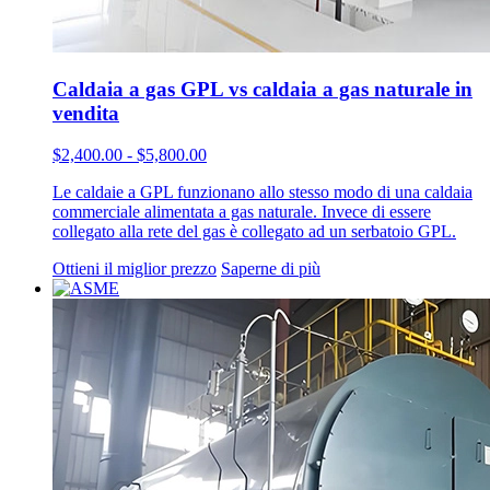
Caldaia a gas GPL vs caldaia a gas naturale in
vendita
$2,400.00 - $5,800.00
Le caldaie a GPL funzionano allo stesso modo di una caldaia
commerciale alimentata a gas naturale. Invece di essere
collegato alla rete del gas è collegato ad un serbatoio GPL.
Ottieni il miglior prezzo
Saperne di più