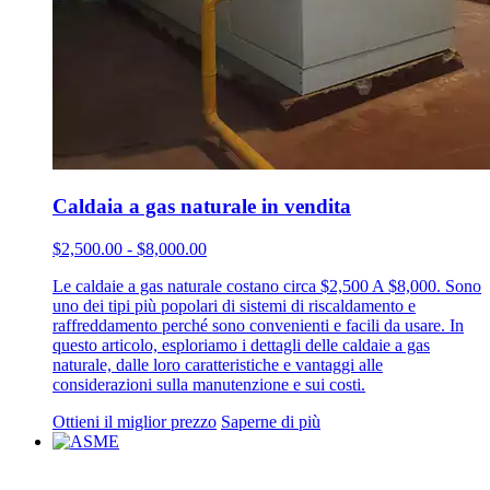
Caldaia a gas naturale in vendita
$2,500.00 - $8,000.00
Le caldaie a gas naturale costano circa $2,500 A $8,000. Sono
uno dei tipi più popolari di sistemi di riscaldamento e
raffreddamento perché sono convenienti e facili da usare. In
questo articolo, esploriamo i dettagli delle caldaie a gas
naturale, dalle loro caratteristiche e vantaggi alle
considerazioni sulla manutenzione e sui costi.
Ottieni il miglior prezzo
Saperne di più