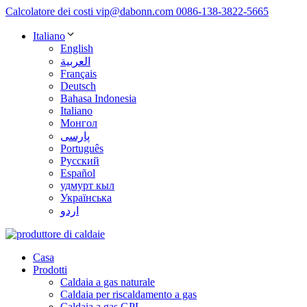
Calcolatore dei costi
vip@dabonn.com
0086-138-3822-5665
Italiano
English
العربية
Français
Deutsch
Bahasa Indonesia
Italiano
Монгол
پارسی
Português
Русский
Español
удмурт кыл
Українська
اردو
Casa
Prodotti
Caldaia a gas naturale
Caldaia per riscaldamento a gas
Caldaia a gas GPL