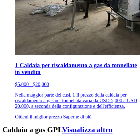
1 Caldaia per riscaldamento a gas da tonnellate
in vendita
$5,000 - $20,000
Nella maggior parte dei casi, 1 Il prezzo della caldaia per
riscaldamento a gas per tonnellata varia da USD 5,000 a USD
20,000, a seconda della configurazione e dell'efficienza.
Ottieni il miglior prezzo
Saperne di più
Caldaia a gas GPL
Visualizza altro