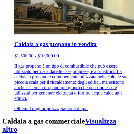
Caldaia a gas propano in vendita
$1,500.00 - $10,000.00
Il gas propano è un tipo di combustibile che può essere
utilizzato per riscaldare le case, imprese, e altri edifici. La
caldaia a propano è comunemente utilizzata nelle caldaie su
piccola scala per il riscaldamento degli edifici, ma esistono
anche sistemi a propano più grandi che possono essere
utilizzati per generare elettricità o fornire acqua calda agli
edifici.
Ottieni il miglior prezzo
Saperne di più
Caldaia a gas commerciale
Visualizza
altro