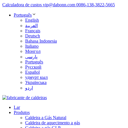
Calculadora de custos
vip@dabonn.com
0086-138-3822-5665
Português
English
العربية
Français
Deutsch
Bahasa Indonesia
Italiano
Монгол
پارسی
Português
Русский
Español
удмурт кыл
Українська
اردو
Lar
Produtos
Caldeira a Gás Natural
Caldeira de aquecimento a gás
Caldeira a gás GLP