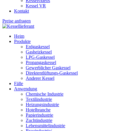
Kesselvideos
Kessel VR
Kontakt
Preise anfragen
Heim
Produkte
Erdgaskessel
Gasheizkessel
LPG-Gaskessel
Propangaskessel
Gewerblicher Gaskessel
Direktentlüftungs-Gaskessel
Anderer Kessel
Fälle
Anwendung
Chemische Industrie
Textilindustrie
Heizungsindustrie
Hotelbranche
Papierindustrie
Zuchtindustrie
Lebensmittelindustrie
Brauindustrie/