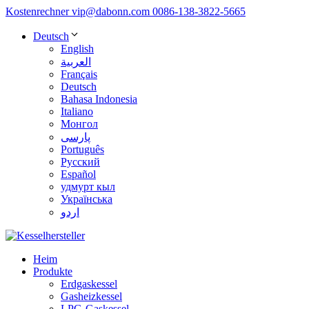
Kostenrechner
vip@dabonn.com
0086-138-3822-5665
Deutsch
English
العربية
Français
Deutsch
Bahasa Indonesia
Italiano
Монгол
پارسی
Português
Русский
Español
удмурт кыл
Українська
اردو
Heim
Produkte
Erdgaskessel
Gasheizkessel
LPG-Gaskessel