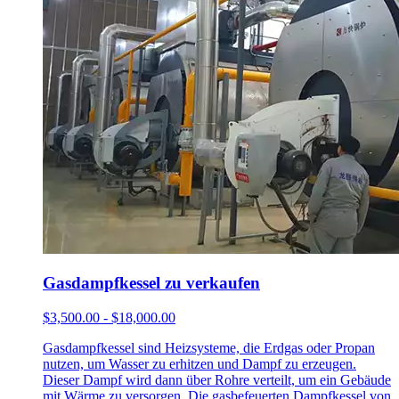
Gasdampfkessel zu verkaufen
$3,500.00 - $18,000.00
Gasdampfkessel sind Heizsysteme, die Erdgas oder Propan
nutzen, um Wasser zu erhitzen und Dampf zu erzeugen.
Dieser Dampf wird dann über Rohre verteilt, um ein Gebäude
mit Wärme zu versorgen. Die gasbefeuerten Dampfkessel von