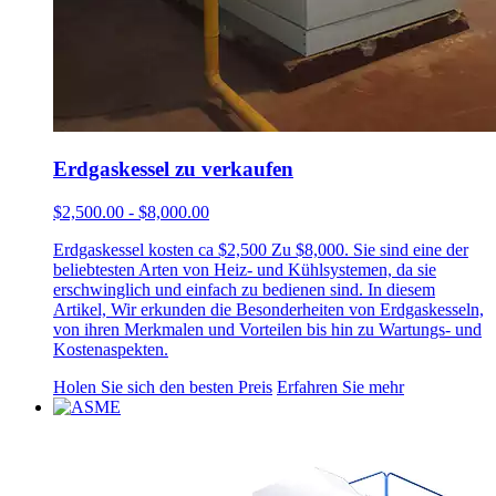
Erdgaskessel zu verkaufen
$2,500.00 - $8,000.00
Erdgaskessel kosten ca $2,500 Zu $8,000. Sie sind eine der
beliebtesten Arten von Heiz- und Kühlsystemen, da sie
erschwinglich und einfach zu bedienen sind. In diesem
Artikel, Wir erkunden die Besonderheiten von Erdgaskesseln,
von ihren Merkmalen und Vorteilen bis hin zu Wartungs- und
Kostenaspekten.
Holen Sie sich den besten Preis
Erfahren Sie mehr