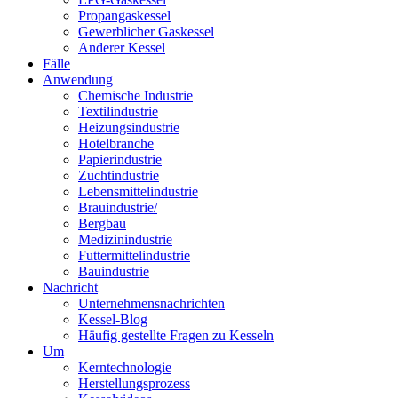
Propangaskessel
Gewerblicher Gaskessel
Anderer Kessel
Fälle
Anwendung
Chemische Industrie
Textilindustrie
Heizungsindustrie
Hotelbranche
Papierindustrie
Zuchtindustrie
Lebensmittelindustrie
Brauindustrie/
Bergbau
Medizinindustrie
Futtermittelindustrie
Bauindustrie
Nachricht
Unternehmensnachrichten
Kessel-Blog
Häufig gestellte Fragen zu Kesseln
Um
Kerntechnologie
Herstellungsprozess