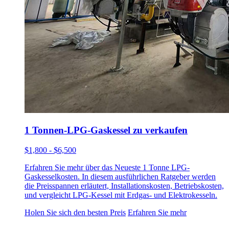
1 Tonnen-LPG-Gaskessel zu verkaufen
$1,800 - $6,500
Erfahren Sie mehr über das Neueste 1 Tonne LPG-
Gaskesselkosten. In diesem ausführlichen Ratgeber werden
die Preisspannen erläutert, Installationskosten, Betriebskosten,
und vergleicht LPG-Kessel mit Erdgas- und Elektrokesseln.
Holen Sie sich den besten Preis
Erfahren Sie mehr