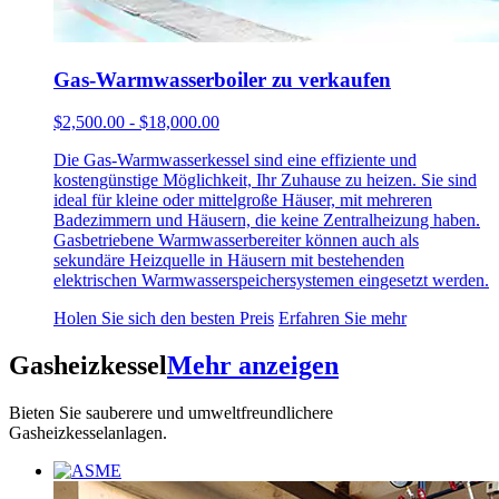
Gas-Warmwasserboiler zu verkaufen
$2,500.00 - $18,000.00
Die Gas-Warmwasserkessel sind eine effiziente und
kostengünstige Möglichkeit, Ihr Zuhause zu heizen. Sie sind
ideal für kleine oder mittelgroße Häuser, mit mehreren
Badezimmern und Häusern, die keine Zentralheizung haben.
Gasbetriebene Warmwasserbereiter können auch als
sekundäre Heizquelle in Häusern mit bestehenden
elektrischen Warmwasserspeichersystemen eingesetzt werden.
Holen Sie sich den besten Preis
Erfahren Sie mehr
Gasheizkessel
Mehr anzeigen
Bieten Sie sauberere und umweltfreundlichere
Gasheizkesselanlagen.