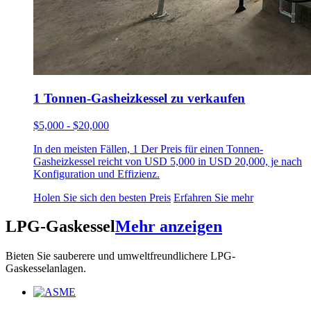
1 Tonnen-Gasheizkessel zu verkaufen
$5,000 - $20,000
In den meisten Fällen, 1 Der Preis für einen Tonnen-
Gasheizkessel reicht von USD 5,000 in USD 20,000, je nach
Konfiguration und Effizienz.
Holen Sie sich den besten Preis
Erfahren Sie mehr
LPG-Gaskessel
Mehr anzeigen
Bieten Sie sauberere und umweltfreundlichere LPG-
Gaskesselanlagen.