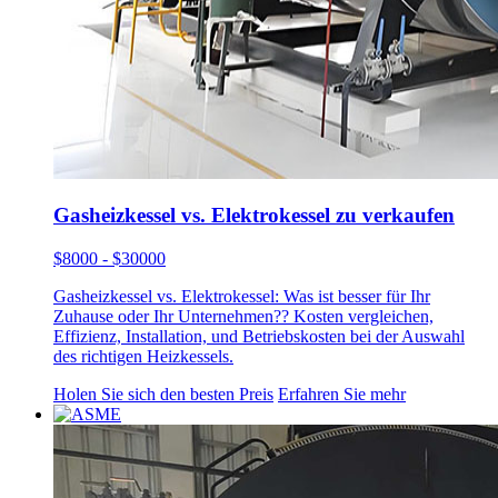
Gasheizkessel vs. Elektrokessel zu verkaufen
$8000 - $30000
Gasheizkessel vs. Elektrokessel: Was ist besser für Ihr
Zuhause oder Ihr Unternehmen?? Kosten vergleichen,
Effizienz, Installation, und Betriebskosten bei der Auswahl
des richtigen Heizkessels.
Holen Sie sich den besten Preis
Erfahren Sie mehr