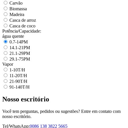
Carvão
Biomassa
Madeira
Casca de arroz
Casca de coco
Potência/Capacidade:
água quente
0.7-14PM
14.1-21PM
21.1-29PM
29.1-75PM
Vapor
1-10T/H
11-20T/H
21-90T/H
91-140T/H
Nosso escritório
Você tem perguntas, pedidos ou sugestões? Entre em contato com
nosso escritório.
Tel/WhatsApp:
0086 138 3822 5665