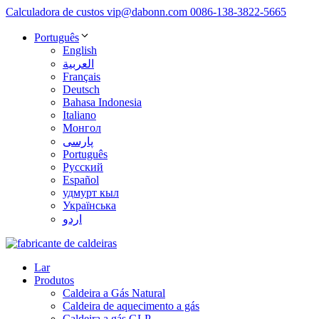
Calculadora de custos
vip@dabonn.com
0086-138-3822-5665
Português
English
العربية
Français
Deutsch
Bahasa Indonesia
Italiano
Монгол
پارسی
Português
Русский
Español
удмурт кыл
Українська
اردو
Lar
Produtos
Caldeira a Gás Natural
Caldeira de aquecimento a gás
Caldeira a gás GLP