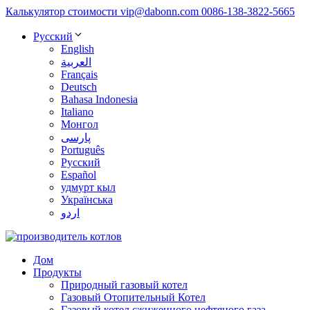
Калькулятор стоимости
vip@dabonn.com
0086-138-3822-5665
Русский
English
العربية
Français
Deutsch
Bahasa Indonesia
Italiano
Монгол
پارسی
Português
Русский
Español
удмурт кыл
Українська
اردو
Дом
Продукты
Природный газовый котел
Газовый Отопительный Котел
Газовый котел сжиженного нефтяного газа