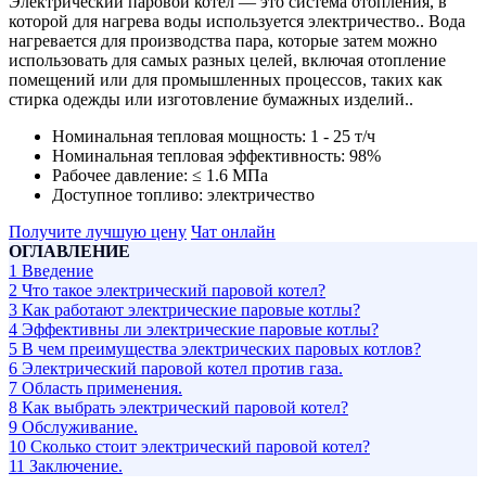
Электрический паровой котел — это система отопления, в
которой для нагрева воды используется электричество.. Вода
нагревается для производства пара, которые затем можно
использовать для самых разных целей, включая отопление
помещений или для промышленных процессов, таких как
стирка одежды или изготовление бумажных изделий..
Номинальная тепловая мощность:
1 - 25 т/ч
Номинальная тепловая эффективность:
98%
Рабочее давление:
≤ 1.6 МПа
Доступное топливо:
электричество
Получите лучшую цену
Чат онлайн
ОГЛАВЛЕНИЕ
1
Введение
2
Что такое электрический паровой котел?
3
Как работают электрические паровые котлы?
4
Эффективны ли электрические паровые котлы?
5
В чем преимущества электрических паровых котлов?
6
Электрический паровой котел против газа.
7
Область применения.
8
Как выбрать электрический паровой котел?
9
Обслуживание.
10
Сколько стоит электрический паровой котел?
11
Заключение.