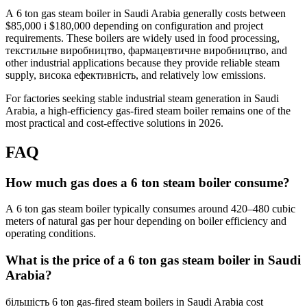
А 6
ton gas steam boiler in Saudi Arabia generally costs between
$85,000 і $180,000
depending on configuration and project
requirements
.
These boilers are widely used in food processing
,
текстильне виробництво, фармацевтичне виробництво,
and
other industrial applications because they provide reliable steam
supply
, висока ефективність,
and relatively low emissions
.
For factories seeking stable industrial steam generation in Saudi
Arabia
,
a high-efficiency gas-fired steam boiler remains one of the
most practical and cost-effective solutions in
2026.
FAQ
How much gas does a
6
ton steam boiler consume
?
А 6
ton gas steam boiler typically consumes around 420–480 cubic
meters of natural gas per hour depending on boiler efficiency and
operating conditions
.
What is the price of a
6
ton gas steam boiler in Saudi
Arabia
?
більшість 6
ton gas-fired steam boilers in Saudi Arabia cost