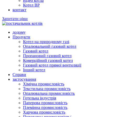
Відео котла
Котел ВР
контакт
Запитати ціни
додому
Продукти
Котел на природному газі
Опалювальний газовий котел
Газовий котел
Пропановий газовий котел
Комерційний газовий котел
Газовий котел прямої вентиляції
Інший котел
Справи
застосування
Хімічна промисловість
Текстильна промисловість
Опалювальна промисловість
Готельна індустрія
Паперова промисловість
Племінна промисловість
Харчова промисловість
Пивоварна промисловість/