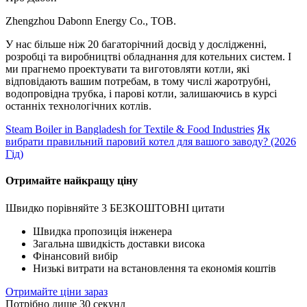
Zhengzhou Dabonn Energy Co., ТОВ.
У нас більше ніж 20 багаторічний досвід у дослідженні,
розробці та виробництві обладнання для котельних систем. І
ми прагнемо проектувати та виготовляти котли, які
відповідають вашим потребам, в тому числі жаротрубні,
водопровідна трубка, і парові котли, залишаючись в курсі
останніх технологічних котлів.
Steam Boiler in Bangladesh for Textile & Food Industries
Як
вибрати правильний паровий котел для вашого заводу? (2026
Гід)
Отримайте найкращу ціну
Швидко порівняйте 3 БЕЗКОШТОВНІ цитати
Швидка пропозиція інженера
Загальна швидкість доставки висока
Фінансовий вибір
Низькі витрати на встановлення та економія коштів
Отримайте ціни зараз
Потрібно лише 30 секунд