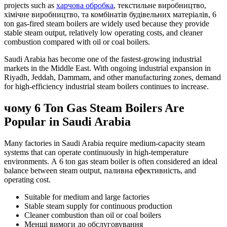
projects such as
харчова обробка
, текстильне виробництво,
хімічне виробництво, та комбінатів будівельних матеріалів, 6
ton gas-fired steam boilers are widely used because they provide
stable steam output
,
relatively low operating costs
,
and cleaner
combustion compared with oil or coal boilers
.
Saudi Arabia has become one of the fastest-growing industrial
markets in the Middle East
.
With ongoing industrial expansion in
Riyadh
,
Jeddah
,
Dammam
,
and other manufacturing zones
,
demand
for high-efficiency industrial steam boilers continues to increase
.
чому 6
Ton Gas Steam Boilers Are
Popular in Saudi Arabia
Many factories in Saudi Arabia require medium-capacity steam
systems that can operate continuously in high-temperature
environments
. А 6
ton gas steam boiler is often considered an ideal
balance between steam output
, паливна ефективність,
and
operating cost
.
Suitable for medium and large factories
Stable steam supply for continuous production
Cleaner combustion than oil or coal boilers
Менші вимоги до обслуговування