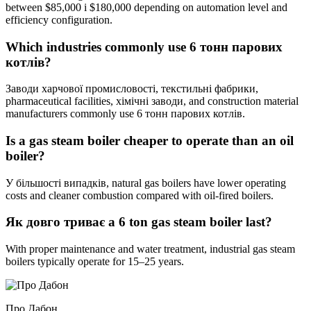
between
$85,000 і $180,000
depending on automation level and
efficiency configuration
.
Which industries commonly use
6 тонн парових
котлів?
Заводи харчової промисловості, текстильні фабрики,
pharmaceutical facilities
, хімічні заводи,
and construction material
manufacturers commonly use
6 тонн парових котлів.
Is a gas steam boiler cheaper to operate than an oil
boiler
?
У більшості випадків,
natural gas boilers have lower operating
costs and cleaner combustion compared with oil-fired boilers
.
Як довго триває a 6
ton gas steam boiler last
?
With proper maintenance and water treatment
,
industrial gas steam
boilers typically operate for 15–25 years
.
Про Дабон