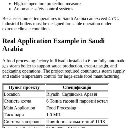
High-temperature protection measures
Automatic safety control systems
Because summer temperatures in Saudi Arabia can exceed 45°C
,
industrial boilers must be designed for stable operation under
extreme climate conditions
.
Real Application Example in Saudi
Arabia
A food processing factory in Riyadh installed a
6
ton fully automatic
gas steam boiler to support sauce production
, стерилізація,
and
packaging operations
.
The project required continuous steam supply
and stable temperature control for large-scale food manufacturing
.
Пункт проекту
Специфікація
Location
Riyadh
, Саудівська Аравія
Ємність котла
6 Тонна газовий паровий котел
Main Application
Food Processing
Тиск пари
1.0 МПа
Система контролю
Повністю автоматичний ПЛК