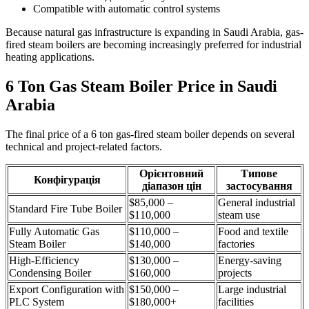
Compatible with automatic control systems
Because natural gas infrastructure is expanding in Saudi Arabia
,
gas-
fired steam boilers are becoming increasingly preferred for industrial
heating applications
.
6
Ton Gas Steam Boiler Price in Saudi
Arabia
The final price of a
6
ton gas-fired steam boiler depends on several
technical and project-related factors
.
Орієнтовний
Типове
Конфігурація
діапазон цін
застосування
$85,000 –
General industrial
Standard Fire Tube Boiler
$110,000
steam use
Fully Automatic Gas
$110,000 –
Food and textile
Steam Boiler
$140,000
factories
High-Efficiency
$130,000 –
Energy-saving
Condensing Boiler
$160,000
projects
Export Configuration with
$150,000 –
Large industrial
PLC System
$180,000+
facilities