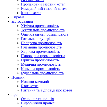
Пропановий газовий котел
Комерційний газовий котел
Інший котел
Справи
застосування
Хімічна промисловість
Текстильна промисловість
Опалювальна промисловість
Готельна індустрія
Паперова промисловість
Племінна промисловість
Харчова промисловість
Пивоварна промисловість/
Гірнича промисловість
Медична промисловість
Кормова промисловість
Будівельна промисловість
Новини
Новини компанії
Блог котла
Питання та відповіді про котел
про
Основна технологія
Виробничий процес