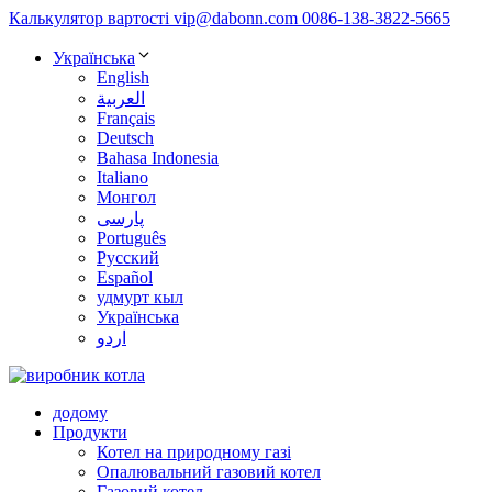
Калькулятор вартості
vip@dabonn.com
0086-138-3822-5665
Українська
English
العربية
Français
Deutsch
Bahasa Indonesia
Italiano
Монгол
پارسی
Português
Русский
Español
удмурт кыл
Українська
اردو
додому
Продукти
Котел на природному газі
Опалювальний газовий котел
Газовий котел