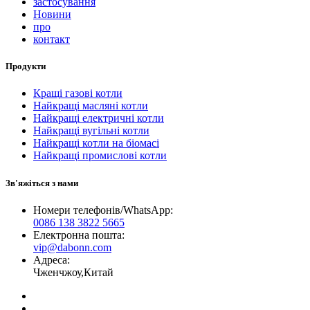
застосування
Новини
про
контакт
Продукти
Кращі газові котли
Найкращі масляні котли
Найкращі електричні котли
Найкращі вугільні котли
Найкращі котли на біомасі
Найкращі промислові котли
Зв'яжіться з нами
Номери телефонів/WhatsApp:
0086 138 3822 5665
Електронна пошта:
vip@dabonn.com
Адреса:
Чженчжоу,Китай