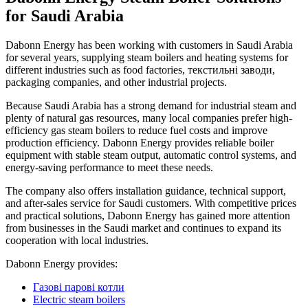
for Saudi Arabia
Dabonn Energy has been working with customers in Saudi Arabia
for several years
,
supplying steam boilers and heating systems for
different industries such as food factories
, текстильні заводи,
packaging companies
,
and other industrial projects
.
Because Saudi Arabia has a strong demand for industrial steam and
plenty of natural gas resources
,
many local companies prefer high-
efficiency gas steam boilers to reduce fuel costs and improve
production efficiency
.
Dabonn Energy provides reliable boiler
equipment with stable steam output
,
automatic control systems
,
and
energy-saving performance to meet these needs
.
The company also offers installation guidance
,
technical support
,
and after-sales service for Saudi customers
.
With competitive prices
and practical solutions
,
Dabonn Energy has gained more attention
from businesses in the Saudi market and continues to expand its
cooperation with local industries
.
Dabonn Energy provides
:
Газові парові котли
Electric steam boilers