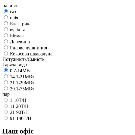
паливо:
газ
олія
Електрика
вугілля
Біомаса
Деревина
Рисове лушпиння
Кокосова шкаралупа
Потужність/Ємність:
Гаряча вода
0.7-14МВт
14.1-21МВт
21.1-29МВт
29.1-75МВт
пар
1-10T/H
11-20T/H
21-90T/H
91-140T/H
Наш офіс