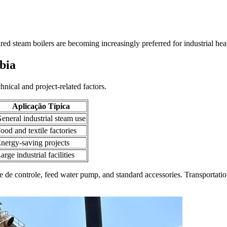
ired steam boilers are becoming increasingly preferred for industrial hea
bia
hnical and project-related factors
.
Aplicação Típica
eneral industrial steam use
ood and textile factories
nergy-saving projects
arge industrial facilities
te de controle,
feed water pump
,
and standard accessories
.
Transportati