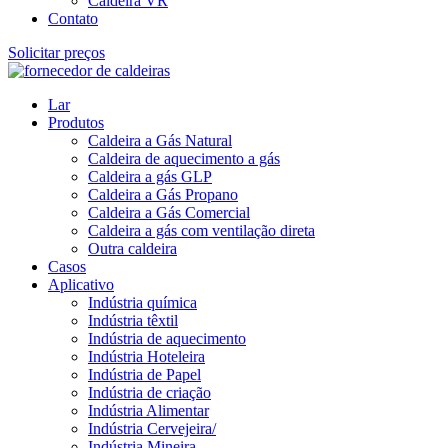
Caldeira VR
Contato
Solicitar preços
Lar
Produtos
Caldeira a Gás Natural
Caldeira de aquecimento a gás
Caldeira a gás GLP
Caldeira a Gás Propano
Caldeira a Gás Comercial
Caldeira a gás com ventilação direta
Outra caldeira
Casos
Aplicativo
Indústria química
Indústria têxtil
Indústria de aquecimento
Indústria Hoteleira
Indústria de Papel
Indústria de criação
Indústria Alimentar
Indústria Cervejeira/
Indústria Mineira