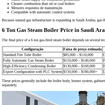
Cleaner combustion than oil or coal boilers
Menores requisitos de manutenção
Compatible with automatic control systems
Because natural gas infrastructure is expanding in Saudi Arabia
,
gas-f
6
Ton Gas Steam Boiler Price in Saudi Ara
The final price of a
6
ton gas-fired steam boiler depends on several tec
Configuração
Faixa de preço estimada
Standard Fire Tube Boiler
$85,000 – $110,000
G
Fully Automatic Gas Steam Boiler
$110,000 – $140,000
F
High-Efficiency Condensing Boiler
$130,000 – $160,000
E
Export Configuration with PLC System
$150,000 – $180,000+
L
These prices generally include the boiler body
,
burner system
, gabine
separately
.