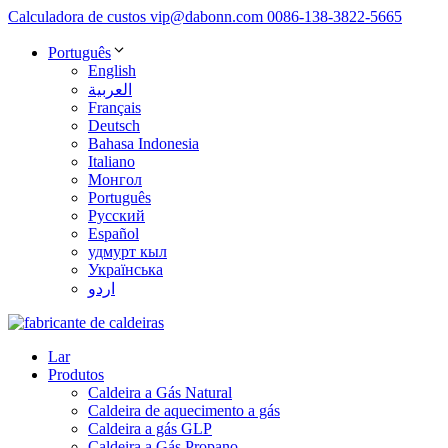
Calculadora de custos
vip@dabonn.com
0086-138-3822-5665
Português
English
العربية
Français
Deutsch
Bahasa Indonesia
Italiano
Монгол
Português
Русский
Español
удмурт кыл
Українська
اردو
Lar
Produtos
Caldeira a Gás Natural
Caldeira de aquecimento a gás
Caldeira a gás GLP
Caldeira a Gás Propano