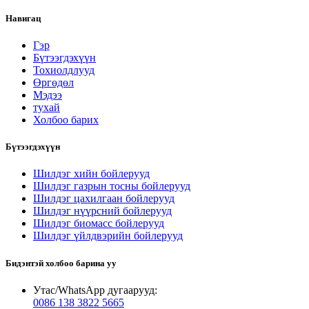
Навигац
Гэр
Бүтээгдэхүүн
Тохиолдлууд
Өргөдөл
Мэдээ
тухай
Холбоо барих
Бүтээгдэхүүн
Шилдэг хийн бойлерууд
Шилдэг газрын тосны бойлерууд
Шилдэг цахилгаан бойлерууд
Шилдэг нүүрсний бойлерууд
Шилдэг биомасс бойлерууд
Шилдэг үйлдвэрийн бойлерууд
Бидэнтэй холбоо барина уу
Утас/WhatsApp дугаарууд:
0086 138 3822 5665