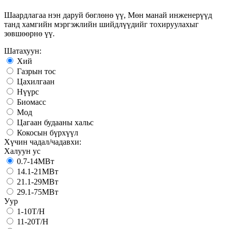
Шаардлагаа нэн даруй бөглөнө үү, Мөн манай инженерүүд
танд хамгийн мэргэжлийн шийдлүүдийг тохируулахыг
зөвшөөрнө үү.
Шатахуун:
Хий
Газрын тос
Цахилгаан
Нүүрс
Биомасс
Мод
Цагаан будааны хальс
Кокосын бүрхүүл
Хүчин чадал/чадавхи:
Халуун ус
0.7-14МВт
14.1-21МВт
21.1-29МВт
29.1-75МВт
Уур
1-10T/H
11-20T/H