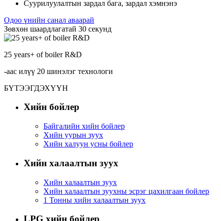
Суурилуулалтын зардал бага, зардал хэмнэнэ
Одоо үнийн санал аваарай
Зөвхөн шаардлагатай 30 секунд
25
years+ of boiler R&D
-аас илүү 20 шинэлэг технологи
БҮТЭЭГДЭХҮҮН
Хийн бойлер
Байгалийн хийн бойлер
Хийн уурын зуух
Хийн халуун усны бойлер
Хийн халаалтын зуух
Хийн халаалтын зуух
Хийн халаалтын зуухны эсрэг цахилгаан бойлер
1 Тонны хийн халаалтын зуух
LPG хийн бойлер