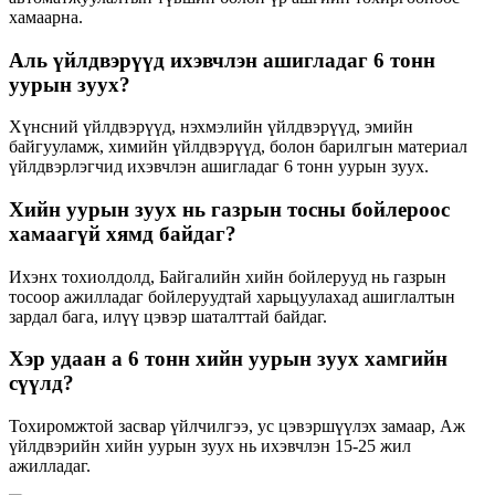
хамаарна.
Аль үйлдвэрүүд ихэвчлэн ашигладаг 6 тонн
уурын зуух?
Хүнсний үйлдвэрүүд, нэхмэлийн үйлдвэрүүд, эмийн
байгууламж, химийн үйлдвэрүүд, болон барилгын материал
үйлдвэрлэгчид ихэвчлэн ашигладаг 6 тонн уурын зуух.
Хийн уурын зуух нь газрын тосны бойлероос
хамаагүй хямд байдаг?
Ихэнх тохиолдолд, Байгалийн хийн бойлерууд нь газрын
тосоор ажилладаг бойлеруудтай харьцуулахад ашиглалтын
зардал бага, илүү цэвэр шаталттай байдаг.
Хэр удаан а 6 тонн хийн уурын зуух хамгийн
сүүлд?
Тохиромжтой засвар үйлчилгээ, ус цэвэршүүлэх замаар, Аж
үйлдвэрийн хийн уурын зуух нь ихэвчлэн 15-25 жил
ажилладаг.