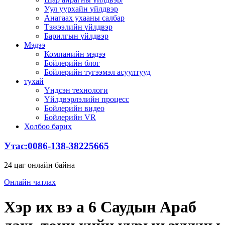
Уул уурхайн үйлдвэр
Анагаах ухааны салбар
Тэжээлийн үйлдвэр
Барилгын үйлдвэр
Мэдээ
Компанийн мэдээ
Бойлерийн блог
Бойлерийн түгээмэл асуултууд
тухай
Үндсэн технологи
Үйлдвэрлэлийн процесс
Бойлерийн видео
Бойлерийн VR
Холбоо барих
Утас:0086-138-38225665
24 цаг онлайн байна
Онлайн чатлах
Хэр их вэ a 6 Саудын Араб