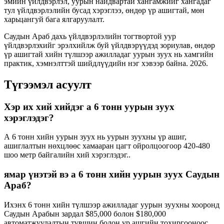
эмийн үйлдвэрлэл, уурын найдвартай хангамжийг хангадаг
тул үйлдвэрлэлийн бусад хэрэглээ, өндөр үр ашигтай, мөн
харьцангуй бага ялгаруулалт.
Саудын Араб дахь үйлдвэрлэлийн тогтвортой уур
үйлдвэрлэхийг эрэлхийлж буй үйлдвэрүүдэд зориулав, өндөр
үр ашигтай хийн түлшээр ажилладаг уурын зуух нь хамгийн
практик, хэмнэлттэй шийдлүүдийн нэг хэвээр байна. 2026.
Түгээмэл асуулт
Хэр их хий хийдэг a 6 тонн уурын зуух
хэрэглэдэг?
А 6 тонн хийн уурын зуух нь уурын зуухны үр ашиг,
ашиглалтын нөхцлөөс хамааран цагт ойролцоогоор 420-480
шоо метр байгалийн хий хэрэглэдэг..
ямар үнэтэй вэ а 6 тонн хийн уурын зуух Саудын
Араб?
Ихэнх 6 тонн хийн түлшээр ажилладаг уурын зуухны хооронд
Саудын Арабын зардал $85,000 болон $180,000
автоматжуулалтын түвшин болон үр ашгийн тохиргооноос