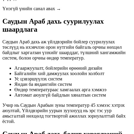
Үнэгүй үнийн санал авах →
Саудын Араб дахь суурилуулах
шаардлага
Саудын Араб дахь аж үйлдвэрийн бойлер суурилуулах
төслүүд нь ихэвчлэн орон нутгийн байгаль орчны нөхцөл
байдлыг харгалзан үзэхийг шаарддаг, түлшний хангамжийн
систем, болон орчны өндөр температур.
Агааржуулалт, бойлерийн өрөөний дизайн
Байгалийн хий дамжуулах хоолойн холболт
Ус цэвэршүүлэх систем
Яндан ба яндангийн систем
Өндөр температураас хамгаалах арга хэмжээ
Автомат аюулгүй байдлын хяналтын систем
Учир нь Саудын Арабын зуны температур 45 хэмээс хэтрэх
аюултай, Үйлдвэрийн уурын зуухнууд нь эрс тэс уур
амьсгалтай нөхцөлд тогтвортой ажиллах зориулалттай байх
ёстой.