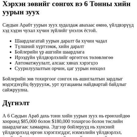
Хэрхэн зөвийг сонгох вэ 6 Тонны хийн
уурын зуух
Саудын Арабт уурын зуух худалдаж авахаас өмнө, үйлдвэрүүд
хэд хэдэн чухал хүчин зүйлийг үнэлэх ёстой.
Шаардлагатай уурын даралт ба хүчин чадал
Түлшний хүртээмж, хийн даралт
Бойлерийн үр ашгийн шаардлага
Ирээдүйн үйлдвэрлэлийг өргөтгөх төлөвлөгөө
Автоматжуулалт, алсаас хянах хэрэгцээ
Суурилуулалтын орчин, цаг уурын нөхцөл
Бойлерийн зөв тохиргоог сонгох нь ашиглалтын зардлыг
мэдэгдэхүйц бууруулж, урт хугацааны найдвартай байдлыг
сайжруулна.
Дүгнэлт
А 6 Саудын Араб дахь тонн хийн уурын зуух нь ерөнхийдөө
хооронд $85,000 болон $180,000 тохиргоо болон төслийн
шаардлагаас хамаарна. Эдгээр бойлерууд нь хүнсний
үйлдвэрлэлд өргөн хэрэглэгддэг, нэхмэлийн үйлдвэрлэл,