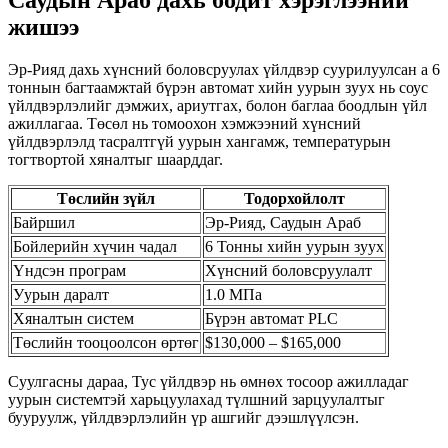
Саудын Араб дахь бодит хэрэглээний
жишээ
Эр-Рияд дахь хүнсний боловсруулах үйлдвэр суурилуулсан а 6
тоннын багтаамжтай бүрэн автомат хийн уурын зуух нь соус
үйлдвэрлэлийг дэмжих, ариутгах, болон баглаа боодлын үйл
ажиллагаа. Төсөл нь томоохон хэмжээний хүнсний
үйлдвэрлэлд тасралтгүй уурын хангамж, температурын
тогтвортой хяналтыг шаарддаг.
Төслийн зүйл
Тодорхойлолт
Байршил
Эр-Рияд, Саудын Араб
Бойлерийн хүчин чадал
6 Тонны хийн уурын зуух
Үндсэн програм
Хүнсний боловсруулалт
Уурын даралт
1.0 МПа
Хяналтын систем
Бүрэн автомат PLC
Төслийн тооцоолсон өртөг
$130,000 – $165,000
Суулгасны дараа, Тус үйлдвэр нь өмнөх тосоор ажилладаг
уурын системтэй харьцуулахад түлшний зарцуулалтыг
бууруулж, үйлдвэрлэлийн үр ашгийг дээшлүүлсэн.