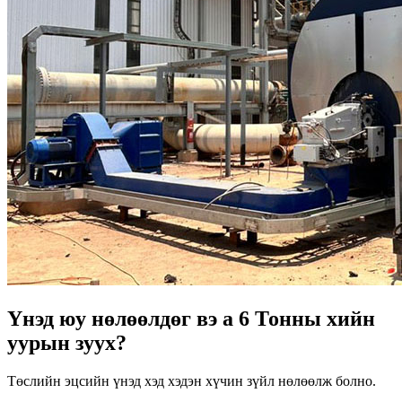
Үнэд юу нөлөөлдөг вэ a 6 Тонны хийн
уурын зуух?
Төслийн эцсийн үнэд хэд хэдэн хүчин зүйл нөлөөлж болно.