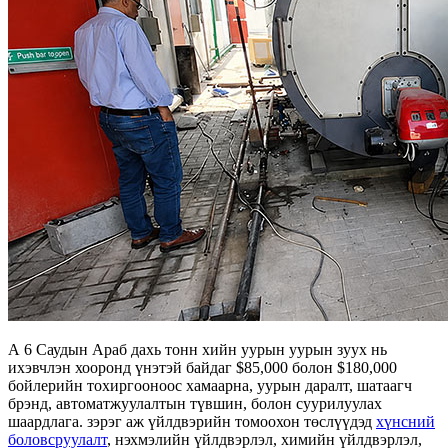
А 6 Саудын Араб дахь тонн хийн уурын уурын зуух нь
ихэвчлэн хооронд үнэтэй байдаг $85,000 болон $180,000
бойлерийн тохиргооноос хамаарна, уурын даралт, шатаагч
брэнд, автоматжуулалтын түвшин, болон суурилуулах
шаардлага. зэрэг аж үйлдвэрийн томоохон төслүүдэд
хүнсний
боловсруулалт
, нэхмэлийн үйлдвэрлэл, химийн үйлдвэрлэл,