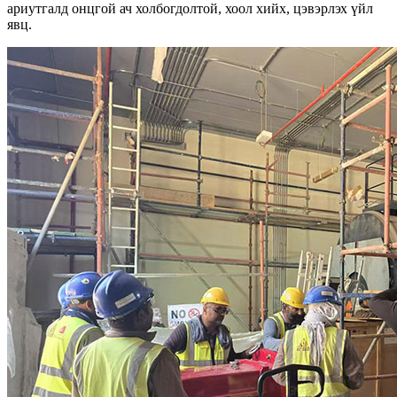
ариутгалд онцгой ач холбогдолтой, хоол хийх, цэвэрлэх үйл
явц.