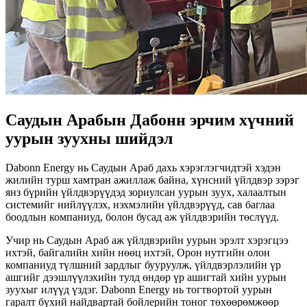
Саудын Арабын Дабонн эрчим хүчний
уурын зуухны шийдэл
Dabonn Energy нь Саудын Араб дахь хэрэглэгчидтэй хэдэн
жилийн турш хамтран ажиллаж байна, хүнсний үйлдвэр зэрэг
янз бүрийн үйлдвэрүүдэд зориулсан уурын зуух, халаалтын
системийг нийлүүлэх, нэхмэлийн үйлдвэрүүд, сав баглаа
боодлын компаниуд, болон бусад аж үйлдвэрийн төслүүд.
Учир нь Саудын Араб аж үйлдвэрийн уурын эрэлт хэрэгцээ
ихтэй, байгалийн хийн нөөц ихтэй, Орон нутгийн олон
компаниуд түлшний зардлыг бууруулж, үйлдвэрлэлийн үр
ашгийг дээшлүүлэхийн тулд өндөр үр ашигтай хийн уурын
зуухыг илүүд үздэг. Dabonn Energy нь тогтвортой уурын
гаралт бүхий найдвартай бойлерийн тоног төхөөрөмжөөр