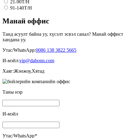
21-90T/H
91-140T/H
Манай оффис
Танд асуулт байна уу, хүсэлт эсвэл санал? Манай оффист
хандана уу.
Утас/WhatsApp:
0086 138 3822 5665
И-мэйл:
vip@dabonn.com
Хаяг:
Жэнжоу,Хятад
Таны нэр
И-мэйл
Утас/WhatsApp
*