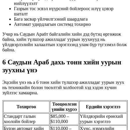
нийлүүлэлт
Газрын тос эсвэл нүүрсний бойлероос илүү цэвэр
шаталт
Бага засвар үйлчилгээний шаардлага
Автомат удирдлагын системд тохирно
Учир нь Саудын Арабт байгалийн хийн дэд бүтэц өргөжиж
байна, хийн түлшээр ажилладаг уурын зуухнууд нь
үйлдвэрлэлийн халаалтын хэрэглээнд улам бүр түгээмэл болж
байна.
6 Саудын Араб дахь тонн хийн уурын
зуухны үнэ
Эцсийн үнэ нь a 6 тонн хийн түлшээр ажилладаг уурын зуух
нь техникийн болон төсөлтэй холбоотой хэд хэдэн хүчин
зүйлээс хамаарна.
Тооцоолсон
Тохиргоо
Ердийн хэрэглээ
үнийн хүрээ
Стандарт галын
$85,000 –
Үйлдвэрийн ерөнхий
хоолойн бойлер
$110,000
уурын хэрэглээ
Бүрэн автомат хийн
$110,000 –
Хүнс, нэхмэлийн