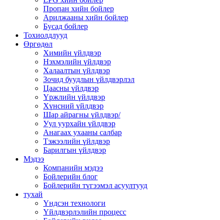
Пропан хийн бойлер
Арилжааны хийн бойлер
Бусад бойлер
Тохиолдлууд
Өргөдөл
Химийн үйлдвэр
Нэхмэлийн үйлдвэр
Халаалтын үйлдвэр
Зочид буудлын үйлдвэрлэл
Цаасны үйлдвэр
Үржлийн үйлдвэр
Хүнсний үйлдвэр
Шар айрагны үйлдвэр/
Уул уурхайн үйлдвэр
Анагаах ухааны салбар
Тэжээлийн үйлдвэр
Барилгын үйлдвэр
Мэдээ
Компанийн мэдээ
Бойлерийн блог
Бойлерийн түгээмэл асуултууд
тухай
Үндсэн технологи
Үйлдвэрлэлийн процесс