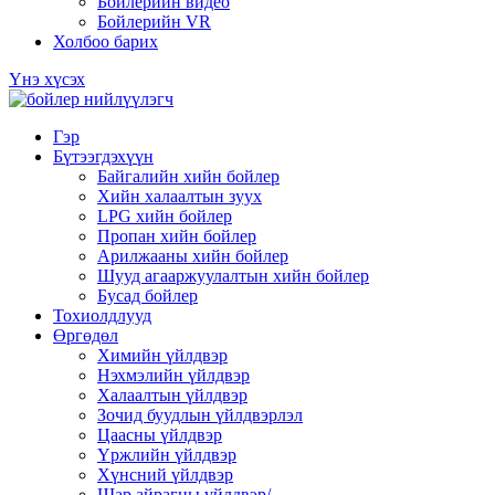
Бойлерийн видео
Бойлерийн VR
Холбоо барих
Үнэ хүсэх
Гэр
Бүтээгдэхүүн
Байгалийн хийн бойлер
Хийн халаалтын зуух
LPG хийн бойлер
Пропан хийн бойлер
Арилжааны хийн бойлер
Шууд агааржуулалтын хийн бойлер
Бусад бойлер
Тохиолдлууд
Өргөдөл
Химийн үйлдвэр
Нэхмэлийн үйлдвэр
Халаалтын үйлдвэр
Зочид буудлын үйлдвэрлэл
Цаасны үйлдвэр
Үржлийн үйлдвэр
Хүнсний үйлдвэр
Шар айрагны үйлдвэр/