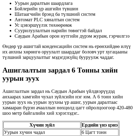
Уурын даралтын шаардлага
Бойлерийн үр ашгийн түвшин
Шатаагчийн брэнд ба түлшний систем
Автомат PLC хяналтын систем
Ус цэвэршүүлэх төхөөрөмж
Суурилуулалтын нарийн төвөгтэй байдал
Саудын Арабын орон нутгийн дүрэм журам, гэрчилгээ
Өндөр үр ашигтай конденсацийн систем нь ерөнхийдөө илүү
их анхны хөрөнгө оруулалт шаарддаг боловч урт хугацааны
түлшний зарцуулалтыг мэдэгдэхүйц бууруулж чаддаг.
Ашиглалтын зардал 6 Тонны хийн
уурын зуух
Ашиглалтын зардал нь Саудын Арабын үйлдвэрүүдэд
анхаарах хамгийн чухал зүйлсийн нэг юм. А 6 тонн хийн
уурын зуух нь уурын зуухны үр ашиг, уурын даралтаас
хамааран бүрэн ачааллын нөхцөлд цагт ойролцоогоор 420-480
шоо метр байгалийн хий хэрэглэдэг..
Хүчин зүйл
Ердийн үнэ цэнэ
Уурын хүчин чадал
6 Цагт тонн