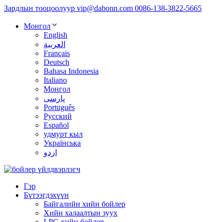
Зардлын тооцоолуур
vip@dabonn.com
0086-138-3822-5665
Монгол
English
العربية
Français
Deutsch
Bahasa Indonesia
Italiano
Монгол
پارسی
Português
Русский
Español
удмурт кыл
Українська
اردو
Гэр
Бүтээгдэхүүн
Байгалийн хийн бойлер
Хийн халаалтын зуух
LPG хийн бойлер