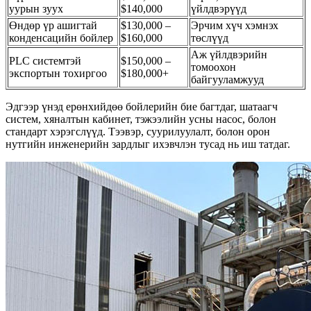
уурын зуух
$140,000
үйлдвэрүүд
Өндөр үр ашигтай
$130,000 –
Эрчим хүч хэмнэх
конденсацийн бойлер
$160,000
төслүүд
Аж үйлдвэрийн
PLC системтэй
$150,000 –
томоохон
экспортын тохиргоо
$180,000+
байгууламжууд
Эдгээр үнэд ерөнхийдөө бойлерийн бие багтдаг, шатаагч
систем, хяналтын кабинет, тэжээлийн усны насос, болон
стандарт хэрэгслүүд. Тээвэр, суурилуулалт, болон орон
нутгийн инженерийн зардлыг ихэвчлэн тусад нь иш татдаг.