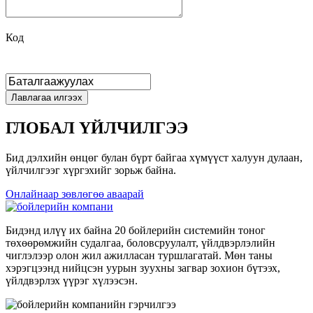
Код
ГЛОБАЛ ҮЙЛЧИЛГЭЭ
Бид дэлхийн өнцөг булан бүрт байгаа хүмүүст халуун дулаан,
үйлчилгээг хүргэхийг зорьж байна.
Онлайнаар зөвлөгөө аваарай
Бидэнд илүү их байна 20 бойлерийн системийн тоног
төхөөрөмжийн судалгаа, боловсруулалт, үйлдвэрлэлийн
чиглэлээр олон жил ажилласан туршлагатай. Мөн таны
хэрэгцээнд нийцсэн уурын зуухны загвар зохион бүтээх,
үйлдвэрлэх үүрэг хүлээсэн.