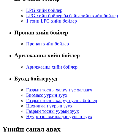
LPG хийн бойлер
LPG хийн бойлер ба байгалийн хийн бойлер
1 тонн LPG хийн бойлер
Пропан хийн бойлер
Пропан хийн бойлер
Арилжааны хийн бойлер
Арилжааны хийн бойлер
Бусад бойлерууд
Газрын тосны халуун ус халаагч
Биомасс уурын зуух
Газрын тосны халуун усны бойлер
Цахилгаан уурын зуух
Газрын тосны уурын зуух
Нүүрсээр ажилладаг уурын зуух
Үнийн санал авах