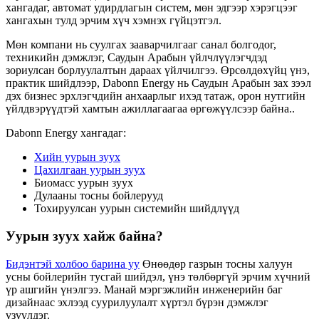
хангадаг, автомат удирдлагын систем, мөн эдгээр хэрэгцээг
хангахын тулд эрчим хүч хэмнэх гүйцэтгэл.
Мөн компани нь суулгах зааварчилгааг санал болгодог,
техникийн дэмжлэг, Саудын Арабын үйлчлүүлэгчдэд
зориулсан борлуулалтын дараах үйлчилгээ. Өрсөлдөхүйц үнэ,
практик шийдлээр, Dabonn Energy нь Саудын Арабын зах зээл
дэх бизнес эрхлэгчдийн анхаарлыг ихэд татаж, орон нутгийн
үйлдвэрүүдтэй хамтын ажиллагаагаа өргөжүүлсээр байна..
Dabonn Energy хангадаг:
Хийн уурын зуух
Цахилгаан уурын зуух
Биомасс уурын зуух
Дулааны тосны бойлерууд
Тохируулсан уурын системийн шийдлүүд
Уурын зуух хайж байна?
Бидэнтэй холбоо барина уу
Өнөөдөр газрын тосны халуун
усны бойлерийн тусгай шийдэл, үнэ төлбөргүй эрчим хүчний
үр ашгийн үнэлгээ. Манай мэргэжлийн инженерийн баг
дизайнаас эхлээд суурилуулалт хүртэл бүрэн дэмжлэг
үзүүлдэг.