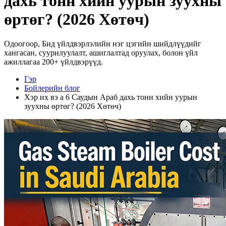
дахь тонн хийн уурын зуухны
өртөг? (2026 Хөтөч)
Одоогоор, Бид үйлдвэрлэлийн нэг цэгийн шийдлүүдийг
хангасан, суурилуулалт, ашиглалтад оруулах, болон үйл
ажиллагаа 200+ үйлдвэрүүд.
Гэр
Бойлерийн блог
Хэр их вэ a 6 Саудын Араб дахь тонн хийн уурын
зуухны өртөг? (2026 Хөтөч)