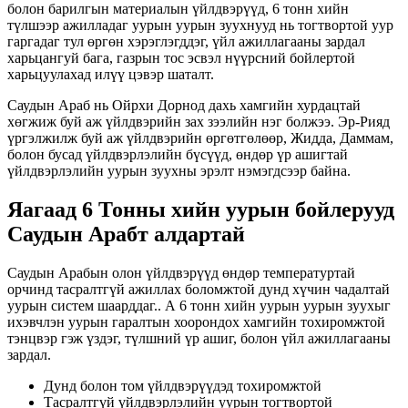
болон барилгын материалын үйлдвэрүүд, 6 тонн хийн
түлшээр ажилладаг уурын уурын зуухнууд нь тогтвортой уур
гаргадаг тул өргөн хэрэглэгддэг, үйл ажиллагааны зардал
харьцангуй бага, газрын тос эсвэл нүүрсний бойлертой
харьцуулахад илүү цэвэр шаталт.
Саудын Араб нь Ойрхи Дорнод дахь хамгийн хурдацтай
хөгжиж буй аж үйлдвэрийн зах зээлийн нэг болжээ. Эр-Рияд
үргэлжилж буй аж үйлдвэрийн өргөтгөлөөр, Жидда, Даммам,
болон бусад үйлдвэрлэлийн бүсүүд, өндөр үр ашигтай
үйлдвэрлэлийн уурын зуухны эрэлт нэмэгдсээр байна.
Яагаад 6 Тонны хийн уурын бойлерууд
Саудын Арабт алдартай
Саудын Арабын олон үйлдвэрүүд өндөр температуртай
орчинд тасралтгүй ажиллах боломжтой дунд хүчин чадалтай
уурын систем шаарддаг.. А 6 тонн хийн уурын уурын зуухыг
ихэвчлэн уурын гаралтын хоорондох хамгийн тохиромжтой
тэнцвэр гэж үздэг, түлшний үр ашиг, болон үйл ажиллагааны
зардал.
Дунд болон том үйлдвэрүүдэд тохиромжтой
Тасралтгүй үйлдвэрлэлийн уурын тогтвортой