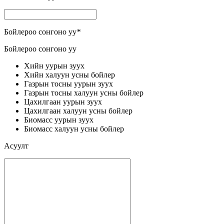
Бойлероо сонгоно уу
*
Бойлероо сонгоно уу
Хийн уурын зуух
Хийн халуун усны бойлер
Газрын тосны уурын зуух
Газрын тосны халуун усны бойлер
Цахилгаан уурын зуух
Цахилгаан халуун усны бойлер
Биомасс уурын зуух
Биомасс халуун усны бойлер
Асуулт