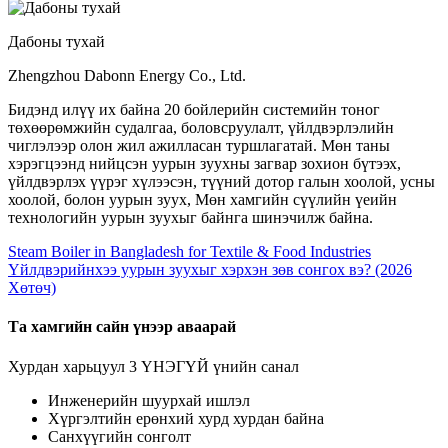
Дабоны тухай
Zhengzhou Dabonn Energy Co., Ltd.
Бидэнд илүү их байна 20 бойлерийн системийн тоног
төхөөрөмжийн судалгаа, боловсруулалт, үйлдвэрлэлийн
чиглэлээр олон жил ажилласан туршлагатай. Мөн таны
хэрэгцээнд нийцсэн уурын зуухны загвар зохион бүтээх,
үйлдвэрлэх үүрэг хүлээсэн, түүний дотор галын хоолой, усны
хоолой, болон уурын зуух, Мөн хамгийн сүүлийн үеийн
технологийн уурын зуухыг байнга шинэчилж байна.
Steam Boiler in Bangladesh for Textile & Food Industries
Үйлдвэрийнхээ уурын зуухыг хэрхэн зөв сонгох вэ? (2026
Хөтөч)
Та хамгийн сайн үнээр аваарай
Хурдан харьцуул 3 ҮНЭГҮЙ үнийн санал
Инженерийн шуурхай ишлэл
Хүргэлтийн ерөнхий хурд хурдан байна
Санхүүгийн сонголт