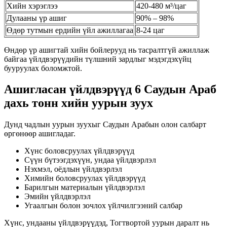
Хийн хэрэглээ
420-480 м³/цаг
Дулааны үр ашиг
90% – 98%
Өдөр тутмын ердийн үйл ажиллагаа
8-24 цаг
Өндөр үр ашигтай хийн бойлерууд нь тасралтгүй ажиллаж
байгаа үйлдвэрүүдийн түлшний зардлыг мэдэгдэхүйц
бууруулах боломжтой.
Ашигласан үйлдвэрүүд 6 Саудын Араб
дахь тонн хийн уурын зуух
Дунд чадлын уурын зуухыг Саудын Арабын олон салбарт
өргөнөөр ашигладаг.
Хүнс боловсруулах үйлдвэрүүд
Сүүн бүтээгдэхүүн, ундаа үйлдвэрлэл
Нэхмэл, оёдлын үйлдвэрлэл
Химийн боловсруулах үйлдвэрүүд
Барилгын материалын үйлдвэрлэл
Эмийн үйлдвэрлэл
Угаалгын болон зочлох үйлчилгээний салбар
Хүнс, ундааны үйлдвэрүүдэд, Тогтвортой уурын даралт нь