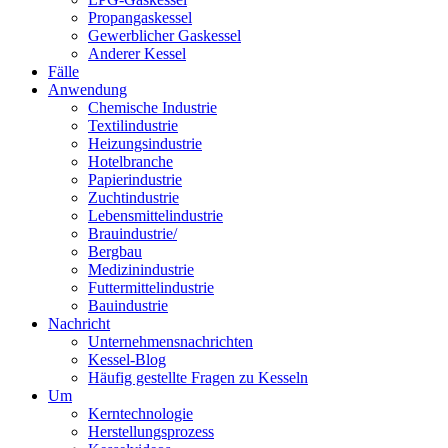
Propangaskessel
Gewerblicher Gaskessel
Anderer Kessel
Fälle
Anwendung
Chemische Industrie
Textilindustrie
Heizungsindustrie
Hotelbranche
Papierindustrie
Zuchtindustrie
Lebensmittelindustrie
Brauindustrie/
Bergbau
Medizinindustrie
Futtermittelindustrie
Bauindustrie
Nachricht
Unternehmensnachrichten
Kessel-Blog
Häufig gestellte Fragen zu Kesseln
Um
Kerntechnologie
Herstellungsprozess