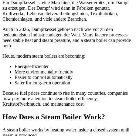
Ein Dampfkessel ist eine Maschine, die Wasser erhitzt, um Dampf
zu erzeugen. Der Dampf wird dann in Fabriken genutzt,
Kraftwerke, Lebensmittelverarbeitungslinien, Textilfabriken,
Chemieanlagen, und viele andere Branchen.
Auch in 2026, Dampfkessel gehören nach wie vor zu den
bedeutendsten Industrieanlagen der Welt.
Many factory processes
need stable heat and steam pressure
,
and a steam boiler can provide
both
.
Heute,
modern steam boilers are becoming
:
Energieeffizienter
More environmentally friendly
Easier to control automatically
Safer for long-term operation
Because fuel prices continue to rise in many countries
,
companies
now pay more attention to steam boiler efficiency
,
Kraftstoffverbrauch,
and maintenance cost
.
How Does a Steam Boiler Work
?
A steam boiler works by heating water inside a closed system until
steam is produced
.