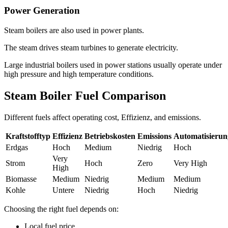
Power Generation
Steam boilers are also used in power plants
.
The steam drives steam turbines to generate electricity
.
Large industrial boilers used in power stations usually operate under
high pressure and high temperature conditions
.
Steam Boiler Fuel Comparison
Different fuels affect operating cost
, Effizienz,
and emissions
.
Kraftstofftyp
Effizienz
Betriebskosten
Emissions
Automatisierun
Erdgas
Hoch
Medium
Niedrig
Hoch
Very
Strom
Hoch
Zero
Very High
High
Biomasse
Medium
Niedrig
Medium
Medium
Kohle
Untere
Niedrig
Hoch
Niedrig
Choosing the right fuel depends on
:
Local fuel price