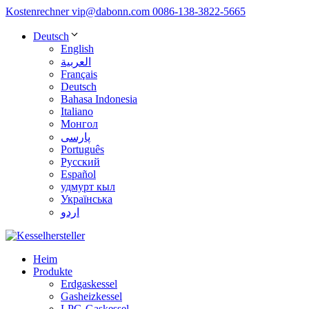
Kostenrechner
vip@dabonn.com
0086-138-3822-5665
Deutsch
English
العربية
Français
Deutsch
Bahasa Indonesia
Italiano
Монгол
پارسی
Português
Русский
Español
удмурт кыл
Українська
اردو
Heim
Produkte
Erdgaskessel
Gasheizkessel
LPG-Gaskessel