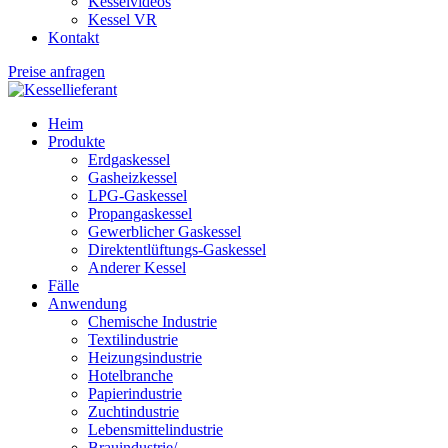
Kesselvideos
Kessel VR
Kontakt
Preise anfragen
Heim
Produkte
Erdgaskessel
Gasheizkessel
LPG-Gaskessel
Propangaskessel
Gewerblicher Gaskessel
Direktentlüftungs-Gaskessel
Anderer Kessel
Fälle
Anwendung
Chemische Industrie
Textilindustrie
Heizungsindustrie
Hotelbranche
Papierindustrie
Zuchtindustrie
Lebensmittelindustrie
Brauindustrie/